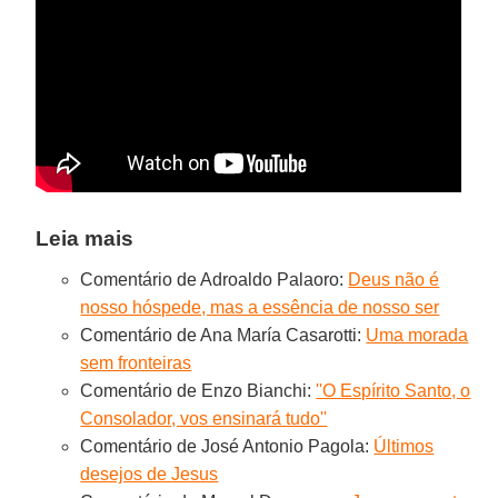
Leia mais
Comentário de Adroaldo Palaoro:
Deus não é
nosso hóspede, mas a essência de nosso ser
Comentário de Ana María Casarotti:
Uma morada
sem fronteiras
Comentário de Enzo Bianchi:
''O Espírito Santo, o
Consolador, vos ensinará tudo''
Comentário de José Antonio Pagola:
Últimos
desejos de Jesus