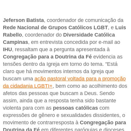
Jeferson Batista
, coordenador de comunicação da
Rede Nacional de Grupos Católicos LGBT
, e
Luis
Rabello
, coordenador do
Diversidade Católica
Campinas
, em entrevista concedida por e-mail ao
IHU
, ressaltam que a pergunta apresentada à
Congregação para a Doutrina da Fé
evidencia as
tensões dentro da Igreja em torno do tema. "Está
claro que há movimentos internos da Igreja que
buscam uma
ação pastoral voltada para a promoção
da cidadania LGBTI+
, bem como ao acolhimento dos
afetos das pessoas que buscam a Deus. Sendo
assim, ainda que a resposta tenha sido bastante
violenta para com as
pessoas católicas
com
expressões de gênero e sexualidades dissidentes, o
movimento de contrarresposta à
Congregação para
Doutrina da Fé
em diferentes paróquias e dioceses