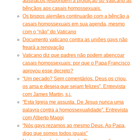
austríacos respondem à proibição do Vaticano às
bênçãos aos casais homossexuais.
Os bispos alemães continuarão com a bênção a
casais homossexuais em sua agenda, mesmo
com o “não” do Vaticano
Documento vaticano contra as uniões gays não
freará a renovação
Vaticano diz que padres não podem abençoar
casais homossexuais: por que o Papa Francisco
aprovou esse decreto?
“Um pecado? Sem comentários. Deus os criou,
os ama e deseja que sejam felizes”. Entrevista
com James Martin, s.j.
“Esta Igreja me assusta. De Jesus nunca uma
palavra contra a homossexualidade”. Entrevista
com Alberto Maggi
“Nós gays rezamos ao mesmo Deus. Ao Papa,
digo que somos todos iguais”