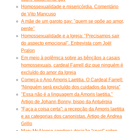
Homossexualidade e misericórdia. Comentário
de Vito Mancuso
A mãe de um garoto gay: "quem se opõe ao amor,
perde"
Homossexualidade e a Igreja: "Precisamos sair
do aspecto emocional". Entrevista com Joël
Pralon
Em meio à polêmica sobre as bênçãos a casais
homossexuais, cardeal Farrell diz que ninguém é
excluído do amor da Igreja
Começa o Ano Amoris Laetitia. O Cardeal Farrell:
“Ninguém será excluído dos cuidados da Igreja”
"Essa não é a linguagem da Amoris laetitia."
Artigo de Johann Bonny, bispo da Antuérpia
“Faça a coisa certa”: a recepção da Amoris laetitia
e as categorias dos canonistas. Artigo de Andrea
Grillo
Mary McAleese condena decisão “cruel” sobre