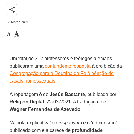
share
23 Março 2021
Um total de 212 professores e teólogos alemães
publicaram uma
contundente resposta
à proibição da
Congregação para a Doutrina da Fé à bênção de
casais homossexuais
.
A reportagem é de
Jesús Bastante
, publicada por
Religión Digital
, 22-03-2021. A tradução é de
Wagner Fernandes de Azevedo
.
“A ‘nota explicativa’ do
responsum
e o ‘comentário’
publicado com ela carece de
profundidade