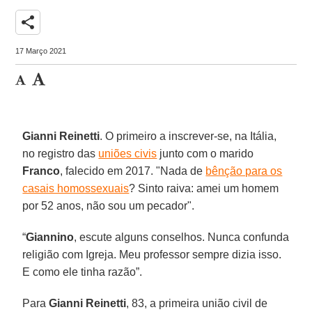
share
17 Março 2021
Gianni Reinetti
. O primeiro a inscrever-se, na Itália,
no registro das
uniões civis
junto com o marido
Franco
, falecido em 2017. "Nada de
bênção para os
casais homossexuais
? Sinto raiva: amei um homem
por 52 anos, não sou um pecador".
“
Giannino
, escute alguns conselhos. Nunca confunda
religião com Igreja. Meu professor sempre dizia isso.
E como ele tinha razão”.
Para
Gianni Reinetti
, 83, a primeira união civil de