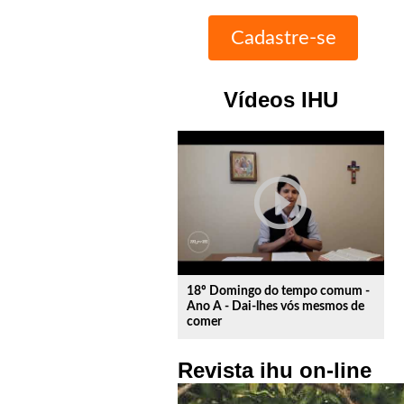
Vídeos IHU
play_circle_outline
18º Domingo do tempo comum -
Ano A - Dai-lhes vós mesmos de
comer
Revista ihu on-line