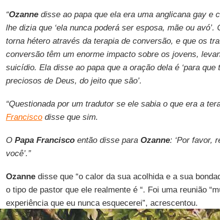
“
Ozanne
disse ao papa que ela era uma anglicana gay e 
lhe dizia que ‘ela nunca poderá ser esposa, mãe ou avó’. 
torna hétero através da terapia de conversão, e que os t
conversão têm um enorme impacto sobre os jovens, levan
suicídio. Ela disse ao papa que a oração dela é ‘para que
preciosos de Deus, do jeito que são’.
“Questionada por um tradutor se ele sabia o que era a te
Francisco
disse que sim.
O
Papa Francisco
então disse para
Ozanne
: ‘Por favor,
você’.”
Ozanne
disse que “o calor da sua acolhida e a sua bonda
o tipo de pastor que ele realmente é “. Foi uma reunião “
experiência que eu nunca esquecerei”, acrescentou.