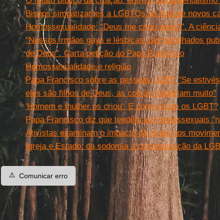
O relato bíblico da criação: entre o fundamentalism
Bispos simpatizantes a LGBTQs na lista de novos c
Homossexualidade: “Deus me criou assim”. A ciênci
“Nossos irmãos gays e lésbicas são humilhados pub
de Deus”. Carta petição ao Papa Francisco
Homossexualidade e religião
Papa Francisco sobre as pessoas LGBT: "Se estivé
eles são filhos de Deus, as coisas mudariam muito"
'Homem e mulher os criou': E como ficam os LGBT?
Papa Francisco diz que tendências homossexuais ''n
Ativistas examinam o impacto da Igreja nos movim
Igreja e Estado: da sodomia à criminalização da LG
⚠️
Comunicar erro