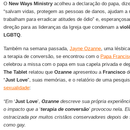
O
New Ways Ministry
acolheu a declaração do papa, diz
“salvam vidas, protegem as pessoas de danos, ajudam a m
trabalham para erradicar atitudes de ódio” e, esperanços
direção para as lideranças da Igreja que condenam a
viol
LGBTQ
.
Também na semana passada,
Jayne Ozanne
, uma lésbica
a terapia de conversão, se encontrou com o
Papa Francis
celebrou a missa com o papa em sua capela privada e de
The Tablet
relatou que
Ozanne
apresentou a
Francisco
do
“
Just Love
”, suas memórias, e o relatório de uma pesqui
sexualidade
:
“Em
‘
Just Love
’,
Ozanne
descreve sua própria experiênci
o impacto que a
‘
terapia de conversão
’
provocou nela. Ela
ostracizada por muitos cristãos conservadores depois de 
como gay.