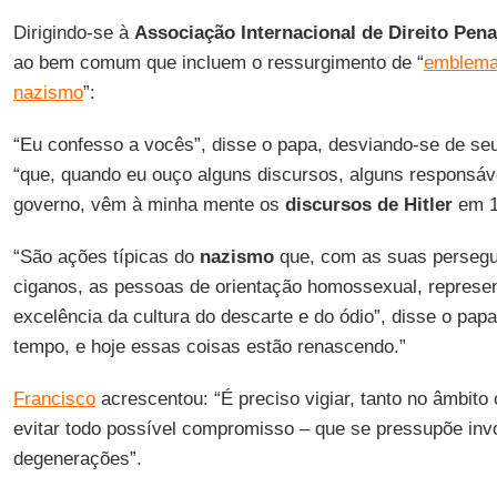
Dirigindo-se à
Associação Internacional de Direito Pena
ao bem comum que incluem o ressurgimento de “
emblemas
nazismo
”:
“Eu confesso a vocês”, disse o papa, desviando-se de se
“que, quando eu ouço alguns discursos, alguns responsáv
governo, vêm à minha mente os
discursos de Hitler
em 1
“São ações típicas do
nazismo
que, com as suas persegui
ciganos, as pessoas de orientação homossexual, represe
excelência da cultura do descarte e do ódio”, disse o pap
tempo, e hoje essas coisas estão renascendo.”
Francisco
acrescentou: “É preciso vigiar, tanto no âmbito c
evitar todo possível compromisso – que se pressupõe inv
degenerações”.