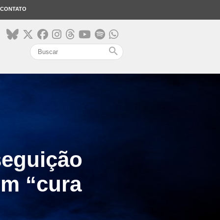
CONTATO
search
seguição
om “cura