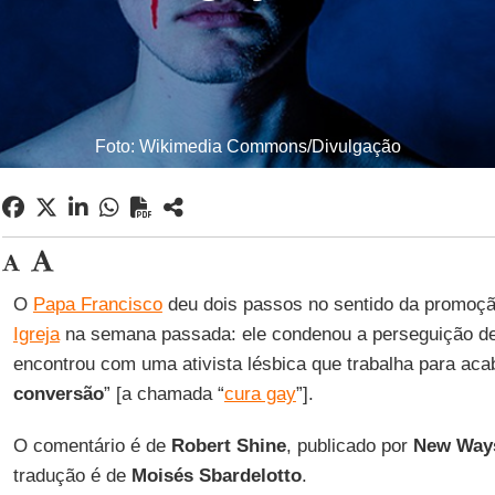
Foto: Wikimedia Commons/Divulgação
O
Papa Francisco
deu dois passos no sentido da promoç
Igreja
na semana passada: ele condenou a perseguição de
encontrou com uma ativista lésbica que trabalha para aca
conversão
” [a chamada “
cura gay
”].
O comentário é de
Robert Shine
, publicado por
New Ways
tradução é de
Moisés Sbardelotto
.