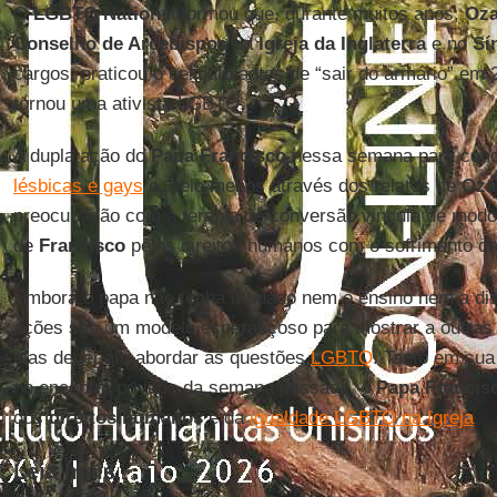
O
LGBTQ Nation
informou que, durante muitos anos,
Oz
Conselho de Arcebispos
da
Igreja da Inglaterra
e no
Sí
cargos, praticou o celibato antes de “sair do armário” em
tornou uma ativista LGBTQ.
A dupla ação do
Papa Francisco
nessa semana para con
lésbicas e gays
e, pelo menos através dos relatos de
Oza
preocupação com a terapia de conversão vincula de modo 
de
Francisco
pelos direitos humanos com o sofrimento d
Embora o papa não tenha mudado nem o ensino nem a disci
ações são um modelo esperançoso para mostrar a outras 
elas deveriam abordar as questões
LGBTQ
. Tanto em sua
no encontro privado da semana passada, o
Papa Francis
dos
direitos humanos
e da
igualdade LGBTQ na Igreja
.
Leia mais