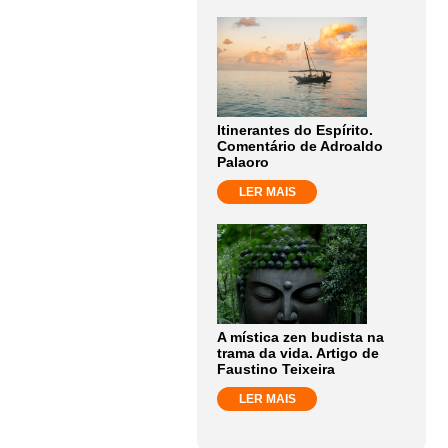
Itinerantes do Espírito.
Comentário de Adroaldo
Palaoro
LER MAIS
A mística zen budista na
trama da vida. Artigo de
Faustino Teixeira
LER MAIS