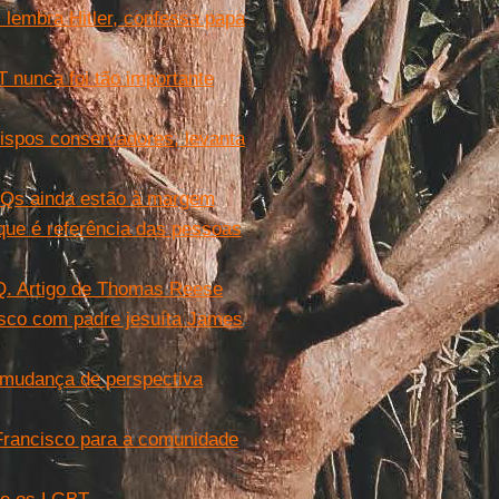
s lembra Hitler, confessa papa
 nunca foi tão importante
ispos conservadores, levanta
TQs ainda estão à margem
que é referência das pessoas
Q. Artigo de Thomas Reese
isco com padre jesuíta James
 mudança de perspectiva
Francisco para a comunidade