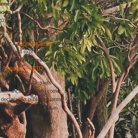
anne
, que atuou no
nodo Geral
em vários
 2015. Desde então, ela se
denar a
perseguição de
nne
, para expressar
crucial a forte preocupação
as
pessoas LGBTQ
.
plina da Igreja, suas
lideranças da Igreja como
 declaração pública quanto
co
fez avançar as causas