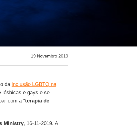
19 Novembro 2019
ão da
inclusão LGBTQ na
 lésbicas e gays e se
bar com a “
terapia de
 Ministry
, 16-11-2019. A