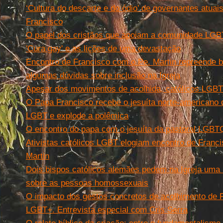
‘Cultura do descarte e do ódio’ de governantes atuai
Francisco
O papel dos cristãos que apoiam a comunidade LGBT
'Cura gay' e as lições de uma devastação
Encontro de Francisco com o Pe. Martin repreende b
algumas dúvidas sobre inclusão na Igreja
Apesar dos movimentos de acolhida, católicos LGB
O Papa Francisco recebe o jesuíta norte-americano 
LGBT e explode a polêmica
O encontro do papa com o jesuíta da pastoral LGBT
Ativistas católicos LGBT elogiam encontro de Franc
Martin
Dois bispos católicos alemães pedem na Igreja uma
sobre as pessoas homossexuais
O impacto dos gestos concretos de acolhimento de 
LGBT+. Entrevista especial com Cris Serra