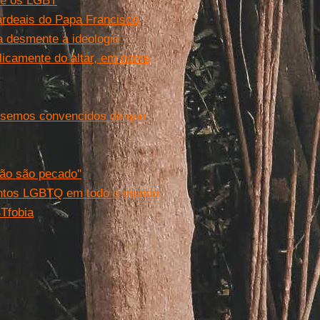
o e os LGBT
ardeais do Papa Francisco
a desmente a ideologia
licamente do altar, em nome
ssemos convencidos de que
ão são pecado''
entos LGBTQ em todo o mundo
BTfobia