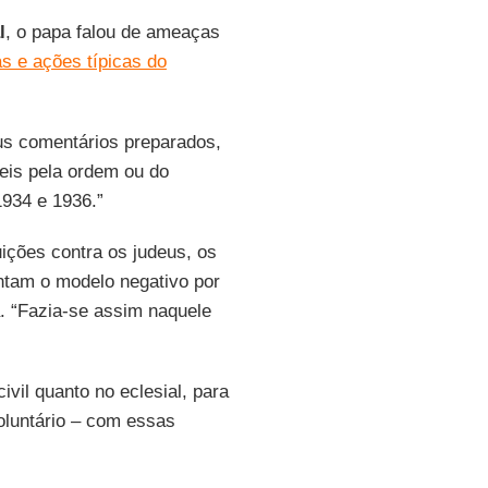
l
, o papa falou de ameaças
 e ações típicas do
us comentários preparados,
eis pela ordem ou do
934 e 1936.”
ções contra os judeus, os
ntam o modelo negativo por
a. “Fazia-se assim naquele
ivil quanto no eclesial, para
oluntário – com essas