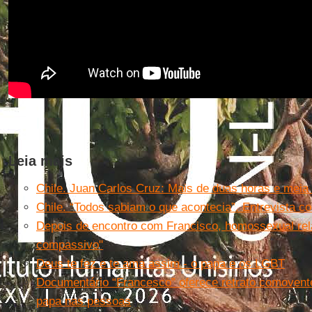
Leia mais
Chile. Juan Carlos Cruz: Mais de duas horas e mei
Chile. “Todos sabiam o que acontecia”. Entrevista 
Depois de encontro com Francisco, homossexual re
compassivo"
Deus te fez e te ama assim - o papa e os LGBT
Documentário “Francesco” oferece retrato comovent
papa nas pessoas