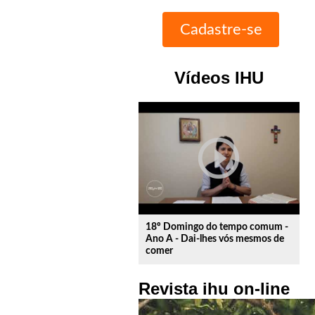
Vídeos IHU
play_circle_outline
18º Domingo do tempo comum -
Ano A - Dai-lhes vós mesmos de
comer
Revista ihu on-line