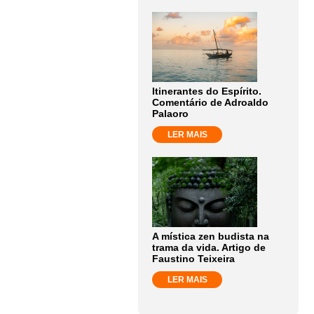
Itinerantes do Espírito.
Comentário de Adroaldo
Palaoro
LER MAIS
A mística zen budista na
trama da vida. Artigo de
Faustino Teixeira
LER MAIS