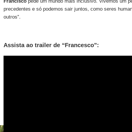
Francisco
pede um mundo mais inclusivo. Vivemos um pe
precedentes e só podemos sair juntos, como seres huma
outros”.
Assista ao trailer de “Francesco”: