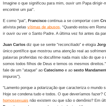
Imagine o que significou para mim, ouvir um Papa dirigir
encontrei um pai”.
E como "pai",
Francisco
continua a se comportar com
Cr
ativista pelas
vítimas de abusos
. “Quando estou em Roma
ir ouvir ou ver o Santo Padre. A última vez foi antes da p
Juan Carlos
diz que se sente "reconciliado" e elogia
Jorg
único pontífice que mostrou uma atenção real ao sofrim
palavras proferidas no docufilme nada mais são do que o
somos todos filhos de Deus e temos os mesmos direitos."
fale de um "ataque" ao
Catecismo
e ao
sexto Mandamen
impuros").
“Lamento porque a polarização que caracteriza o mundo se
Hoje se condena tudo e todos. O que deveríamos fazer? Co
homossexuais
não existem ou que são o demônio? Em últ