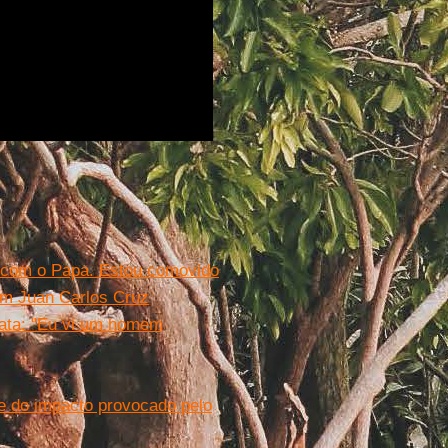
a com o Papa. Estou comovido
com Juan Carlos Cruz
lata: "Eu vi um homem
e do impacto provocado pelo