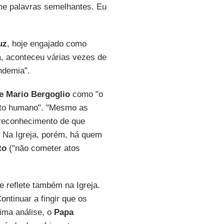
-me palavras semelhantes. Eu
uz
, hoje engajado como
, aconteceu várias vezes de
andemia”.
e Mario Bergoglio
como "o
ento humano". "Mesmo as
 reconhecimento de que
 Na Igreja, porém, há quem
to
("não cometer atos
 reflete também na Igreja.
ntinuar a fingir que os
ima análise, o
Papa