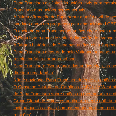
Papa Francisco diz “sim” às uniões civis para casa
Francisco e as uniões homossexuais
A última afirmação do Papa sobre a união civil de 
saudada como um progresso pela comunidade LGBT
O apoio do papa Francisco às uniões civis: boas e m
O Papa leva o amor de volta à dimensão do evangel
A "virada histórica" do Papa nas uniões civis é apen
Papa Francisco censurado pelo Vaticano sobre as un
revolucionárias cortadas ad hoc
Papa Francisco: “Sou a favor das uniões civis, as
direito a uma família”
Não é novidade: Papa Francisco defende as uniões c
O Conselho Pastoral de Católicos LGBT+ de Westmi
do Papa Francisco sobre uniões do mesmo sexo e dire
Grupo Global de Católicos acolhe a recente notícia 
indicou que “os casais homossexuais merecem prote
relações”