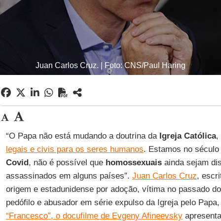
Juan Carlos Cruz. | Foto: CNS/Paul Haring
“O Papa não está mudando a doutrina da
Igreja
Católica
,
legais e civis para os seres humanos
. Estamos no século
Covid
, não é possível que
homossexuais
ainda sejam di
assassinados em alguns países”.
Juan Carlos Cruz
, escri
origem e estadunidense por adoção, vítima no passado d
pedófilo e abusador em série expulso da Igreja pelo Papa
“Francesco”, o docufilme de Evgeny Afineevsky
apresenta