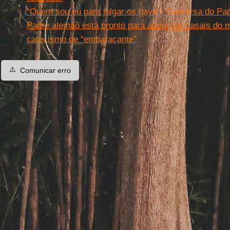
“Quem sou eu para julgar os gays”. Conversa do Pap
Padre alemão está pronto para abençoar casais do
catecismo de “embaraçante”
⚠️
Comunicar erro