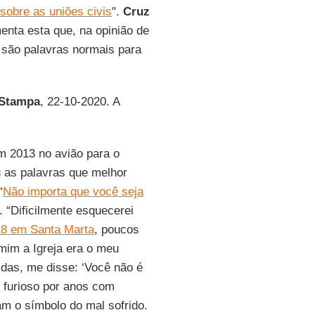
 sobre as uniões civis
".
Cruz
nta esta que, na opinião de
 são palavras normais para
 Stampa
, 22-10-2020. A
m 2013 no avião para o
 as palavras que melhor
“
Não importa que você seja
”. “Dificilmente esquecerei
18 em Santa Marta
, poucos
 mim a Igreja era o meu
idas, me disse: ‘Você não é
i furioso por anos com
am o símbolo do mal sofrido.