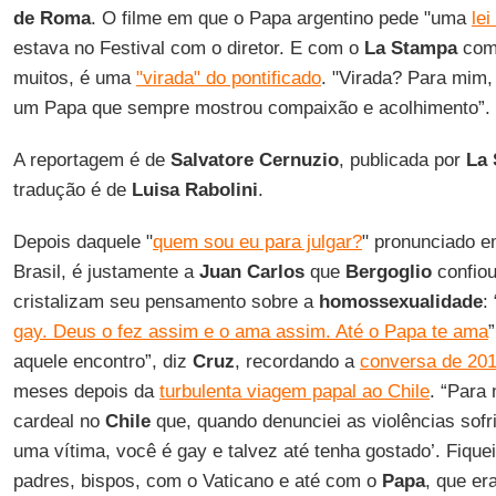
de Roma
. O filme em que o Papa argentino pede "uma
lei
estava no Festival com o diretor. E com o
La Stampa
come
muitos, é uma
"virada" do pontificado
. "Virada? Para mim,
um Papa que sempre mostrou compaixão e acolhimento”.
A reportagem é de
Salvatore Cernuzio
, publicada por
La
tradução é de
Luisa Rabolini
.
Depois daquele "
quem sou eu para julgar?
" pronunciado e
Brasil, é justamente a
Juan Carlos
que
Bergoglio
confiou
cristalizam seu pensamento sobre a
homossexualidade
: 
gay. Deus o fez assim e o ama assim. Até o Papa te ama
aquele encontro”, diz
Cruz
, recordando a
conversa de 20
meses depois da
turbulenta viagem papal ao Chile
. “Para
cardeal no
Chile
que, quando denunciei as violências sofr
uma vítima, você é gay e talvez até tenha gostado’. Fique
padres, bispos, com o Vaticano e até com o
Papa
, que er