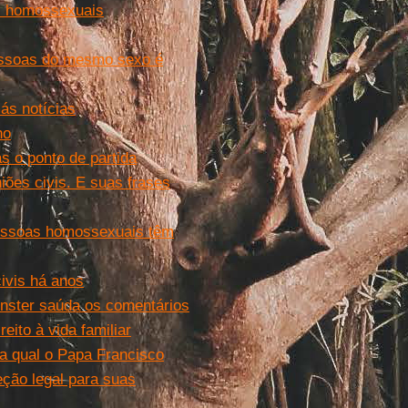
is homossexuais
pessoas do mesmo sexo é
ás notícias
ho
as o ponto de partida
iões civis. E suas frases
 pessoas homossexuais têm
ivis há anos
nster saúda os comentários
ito à vida familiar
na qual o Papa Francisco
ção legal para suas