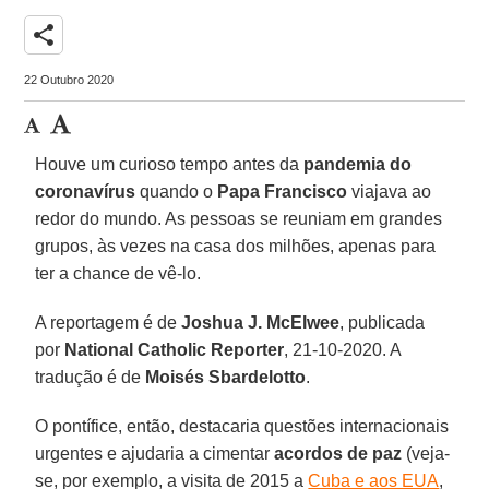
share
22 Outubro 2020
Houve um curioso tempo antes da
pandemia do
coronavírus
quando o
Papa Francisco
viajava ao
redor do mundo. As pessoas se reuniam em grandes
grupos, às vezes na casa dos milhões, apenas para
ter a chance de vê-lo.
A reportagem é de
Joshua J. McElwee
, publicada
por
National Catholic Reporter
, 21-10-2020. A
tradução é de
Moisés Sbardelotto
.
O pontífice, então, destacaria questões internacionais
urgentes e ajudaria a cimentar
acordos de paz
(veja-
se, por exemplo, a visita de 2015 a
Cuba e aos EUA
,