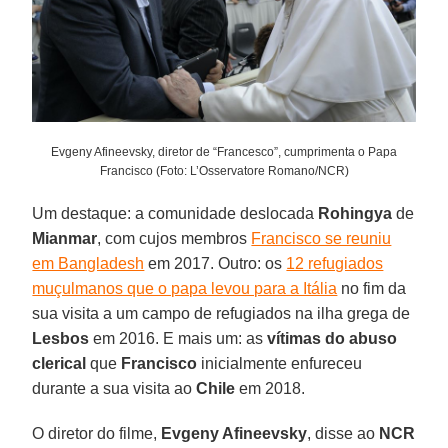
Evgeny Afineevsky, diretor de “Francesco”, cumprimenta o Papa
Francisco (Foto: L’Osservatore Romano/NCR)
Um destaque: a comunidade deslocada
Rohingya
de
Mianmar
, com cujos membros
Francisco se reuniu
em Bangladesh
em 2017. Outro: os
12 refugiados
muçulmanos que o papa levou para a Itália
no fim da
sua visita a um campo de refugiados na ilha grega de
Lesbos
em 2016. E mais um: as
vítimas do abuso
clerical
que
Francisco
inicialmente enfureceu
durante a sua visita ao
Chile
em 2018.
O diretor do filme,
Evgeny Afineevsky
, disse ao
NCR