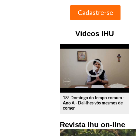
Vídeos IHU
play_circle_outline
18º Domingo do tempo comum -
Ano A - Dai-lhes vós mesmos de
comer
Revista ihu on-line