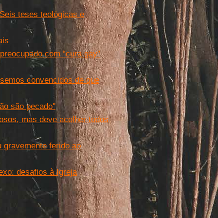
eis teses teológicas e
ais
 preocupado com “cura gay”
ssemos convencidos de que
ão são pecado''
iosos, mas deve acolher todos
 gravemente ferido ao
o: desafios à Igreja