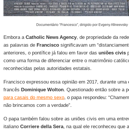
Documentário “Francesco”, dirigido por Evgeny Afineevsky 
Embora a
Catholic News Agency
, de propriedade da red
as palavras de
Francisco
significavam um “distanciamen
anteriores, o pontífice já falou em favor das
uniões civis
p
como uma forma de diferenciar entre o matrimônio católic
reconhecidas pelas autoridades estatais.
Francisco expressou essa opinião em 2017, durante uma e
francês
Dominique Wolton
. Questionado então sobre a p
para casais do mesmo sexo
, o papa respondeu: “Chamemos
não brincamos com a verdade”.
O papa também falou sobre as uniões civis em uma entrevi
italiano
Corriere della Sera
, na qual ele reconheceu que as