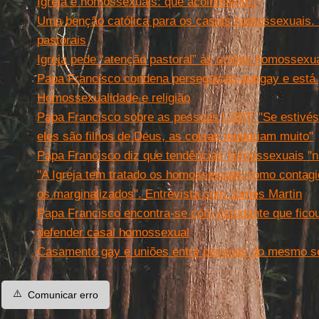
Igreja e homossexuais: que acolhimento?
Uma benção católica para os casais homossexuais. S
pastorais
Igreja pede “atenção pastoral” às uniões homossexu
Papa Francisco condena perseguição antigay e está
Homossexualidade e religião
Papa Francisco sobre as pessoas LGBT: "Se estivé
eles são filhos de Deus, as coisas mudariam muito"
Papa Francisco diz que tendências homossexuais ''n
"A Igreja tem tratado os homossexuais como contag
os marginalizados". Entrevista com James Martin
Papa Francisco encontra-se com estudante que ficou
defender casal homossexual
Casamento gay e uniões entre pessoas do mesmo sex
⚠️
Comunicar erro