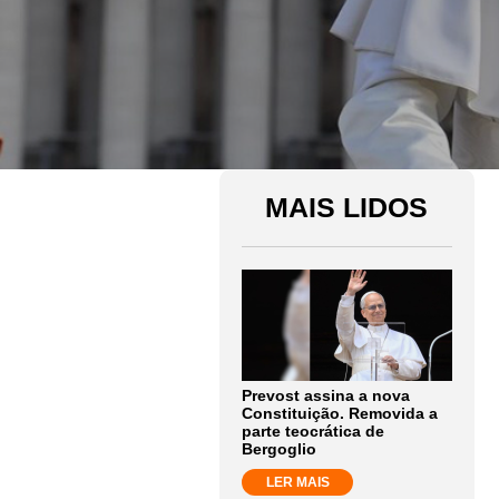
MAIS LIDOS
Prevost assina a nova
Constituição. Removida a
parte teocrática de
Bergoglio
LER MAIS