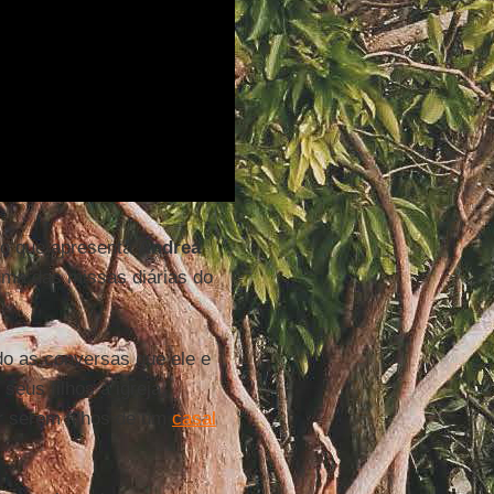
to que apresenta
Andrea
uma das missas diárias do
o as conversas que ele e
seus filhos à igreja,
r serem filhos de um
casal