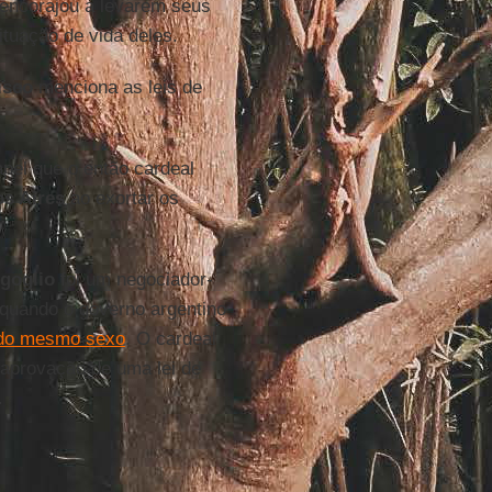
 encorajou a levarem seus
ituação de vida deles.
isco
menciona as leis de
pel que o então cardeal
s Aires
ao exortar os
goglio
foi um negociador-
quando o governo argentino
 do mesmo sexo
. O cardeal
 aprovação de uma lei de
.