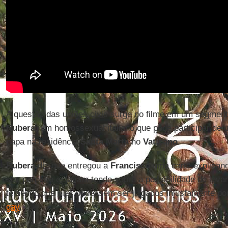
A questão das uniões civis surge no filme em um segmen
Rubera
, um homossexual italiano que pôde participar de 
papa na residência
Santa Marta
no
Vaticano
.
Rubera
diz que entregou a
Francisco
uma carta explicand
seu parceiro estavam tendo sobre a possibilidade de levar 
temendo que eles pudessem ser julgados injustamente po
gay
.