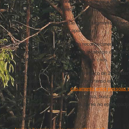
Rubera
diz que o papa telefonou mais tarde para ele e os
filhos à igreja e a serem honestos com o pároco sobre a s
Em uma entrevista aos cineastas nesse segmento,
Franc
união civil, acrescentando: “Eu apoiei isso”.
Estas últimas palavras parecem um reconhecimento do pa
Jorge Bergoglio
desempenhou como arcebispo de
Bueno
bispos da
Argentina
a apoiarem as uniões civis.
Como noticiou o
New York Times
em março de 2013,
Ber
chave nos bastidores durante um período tenso em 2010, 
estava avaliando se permitia o
casamento entre pessoas
teria sugerido que os bispos, em vez disso, buscassem a
união civil, irritando muitos dos seus pares no episcopado
Leia mais