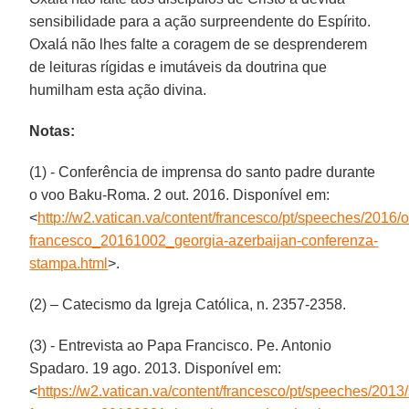
sensibilidade para a ação surpreendente do Espírito.
Oxalá não lhes falte a coragem de se desprenderem
de leituras rígidas e imutáveis da doutrina que
humilham esta ação divina.
Notas:
(1) - Conferência de imprensa do santo padre durante
o voo Baku-Roma. 2 out. 2016. Disponível em:
<
http://w2.vatican.va/content/francesco/pt/speeches/2016
francesco_20161002_georgia-azerbaijan-conferenza-
stampa.html
>.
(2) – Catecismo da Igreja Católica, n. 2357-2358.
(3) - Entrevista ao Papa Francisco. Pe. Antonio
Spadaro. 19 ago. 2013. Disponível em:
<
https://w2.vatican.va/content/francesco/pt/speeches/20