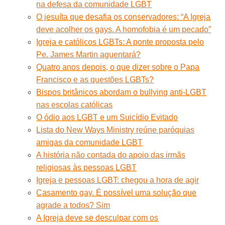
na defesa da comunidade LGBT
O jesuíta que desafia os conservadores: “A Igreja
deve acolher os gays. A homofobia é um pecado”
Igreja e católicos LGBTs: A ponte proposta pelo
Pe. James Martin aguentará?
Quatro anos depois, o que dizer sobre o Papa
Francisco e as questões LGBTs?
Bispos britânicos abordam o bullying anti-LGBT
nas escolas católicas
O ódio aos LGBT e um Suicídio Evitado
Lista do New Ways Ministry reúne paróquias
amigas da comunidade LGBT
A história não contada do apoio das irmãs
religiosas às pessoas LGBT
Igreja e pessoas LGBT: chegou a hora de agir
Casamento gay. É possível uma solução que
agrade a todos? Sim
A Igreja deve se desculpar com os