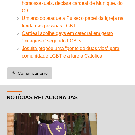
homossexuais, declara cardeal de Munique, do
G9
Um ano do ataque a Pulse: o papel da Igreja na
ferida das pessoas LGBT
Cardeal acolhe gays em catedral em gesto
“milagroso” segundo LGBTs
Jesuíta propõe uma “ponte de duas vias” para
comunidade LGBT e a Igreja Católica
⚠️
Comunicar erro
NOTÍCIAS RELACIONADAS