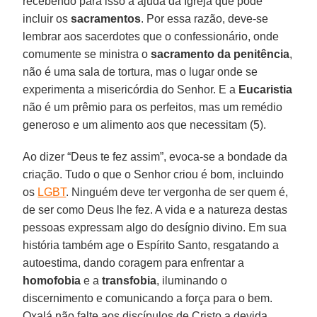
recebendo para isso a ajuda da Igreja que pode
incluir os
sacramentos
. Por essa razão, deve-se
lembrar aos sacerdotes que o confessionário, onde
comumente se ministra o
sacramento da penitência
,
não é uma sala de tortura, mas o lugar onde se
experimenta a misericórdia do Senhor. E a
Eucaristia
não é um prêmio para os perfeitos, mas um remédio
generoso e um alimento aos que necessitam (5).
Ao dizer “Deus te fez assim”, evoca-se a bondade da
criação. Tudo o que o Senhor criou é bom, incluindo
os
LGBT
. Ninguém deve ter vergonha de ser quem é,
de ser como Deus lhe fez. A vida e a natureza destas
pessoas expressam algo do desígnio divino. Em sua
história também age o Espírito Santo, resgatando a
autoestima, dando coragem para enfrentar a
homofobia
e a
transfobia
, iluminando o
discernimento e comunicando a força para o bem.
Oxalá não falte aos discípulos de Cristo a devida