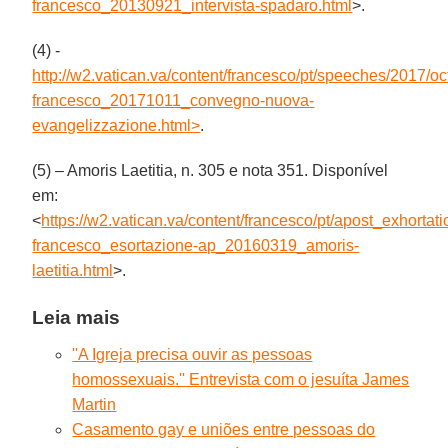
francesco_20130921_intervista-spadaro.html
>.
(4) -
http://w2.vatican.va/content/francesco/pt/speeches/2017/
francesco_20171011_convegno-nuova-
evangelizzazione.html>
.
(5) – Amoris Laetitia, n. 305 e nota 351. Disponível
em:
<
https://w2.vatican.va/content/francesco/pt/apost_exhorta
francesco_esortazione-ap_20160319_amoris-
laetitia.html
>.
Leia mais
''A Igreja precisa ouvir as pessoas
homossexuais.'' Entrevista com o jesuíta James
Martin
Casamento gay e uniões entre pessoas do