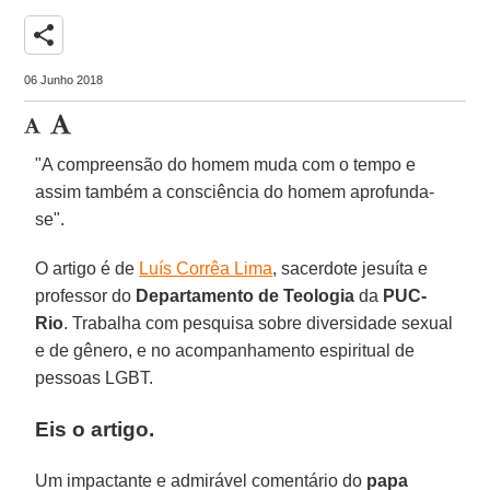
share
06 Junho 2018
"A compreensão do homem muda com o tempo e
assim também a consciência do homem aprofunda-
se".
O artigo é de
Luís Corrêa Lima
, sacerdote jesuíta e
professor do
Departamento de Teologia
da
PUC-
Rio
. Trabalha com pesquisa sobre diversidade sexual
e de gênero, e no acompanhamento espiritual de
pessoas LGBT.
Eis o artigo.
Um impactante e admirável comentário do
papa