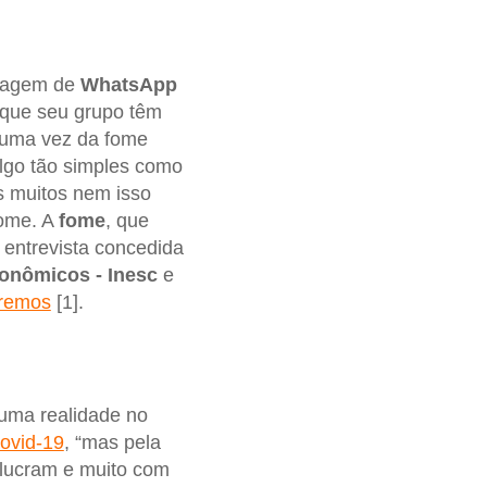
nsagem de
WhatsApp
e que seu grupo têm
 uma vez da fome
go tão simples como
s muitos nem isso
fome. A
fome
, que
 entrevista concedida
conômicos - Inesc
e
remos
[1].
 uma realidade no
ovid-19
, “mas pela
 lucram e muito com