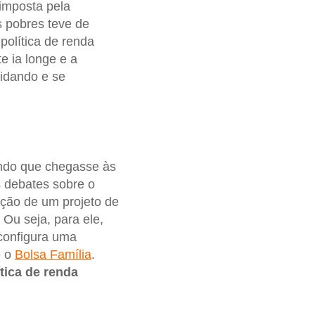
 imposta pela
 pobres teve de
política de renda
 ia longe e a
idando e se
ando que chegasse às
s debates sobre o
ução de um projeto de
. Ou seja, para ele,
configura uma
é o
Bolsa Família
.
ítica de renda