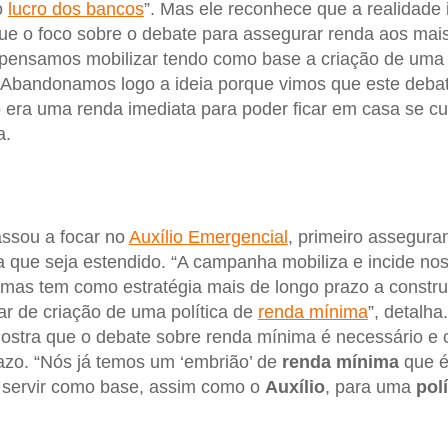
o
lucro dos bancos
”. Mas ele reconhece que a realidade
e o foco sobre o debate para assegurar renda aos mais
 pensamos mobilizar tendo como base a criação de uma 
Abandonamos logo a ideia porque vimos que este debate
era uma renda imediata para poder ficar em casa se cu
a.
assou a focar no
Auxílio Emergencial
, primeiro assegur
 que seja estendido. “A campanha mobiliza e incide no
 mas tem como estratégia mais de longo prazo a constr
ular de criação de uma política de
renda mínima
”, detalha
ostra que o debate sobre renda mínima é necessário e 
azo. “Nós já temos um ‘embrião’ de
renda mínima
que 
servir como base, assim como o
Auxílio
, para uma
pol