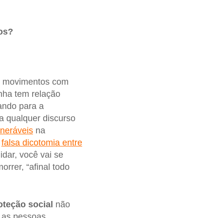
os?
e movimentos com
nha tem relação
ando para a
a qualquer discurso
neráveis
na
a
falsa dicotomia entre
idar, você vai se
orrer, “afinal todo
oteção
social
não
e as pessoas