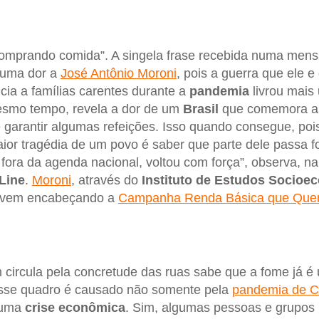
omprando comida”. A singela frase recebida numa me
e uma dor a
José Antônio Moroni
, pois a guerra que ele 
cia a famílias carentes durante a
pandemia
livrou mais
esmo tempo, revela a dor de um
Brasil
que comemora al
 garantir algumas refeições. Isso quando consegue, poi
ior tragédia de um povo é saber que parte dele passa 
ora da agenda nacional, voltou com força”, observa, na
Line
.
Moroni
, através do
Instituto de Estudos Socioe
, vem encabeçando a
Campanha Renda Básica que Que
 circula pela concretude das ruas sabe que a fome já é
esse quadro é causado não somente pela
pandemia de C
 uma
crise
econômica
. Sim, algumas pessoas e grupos