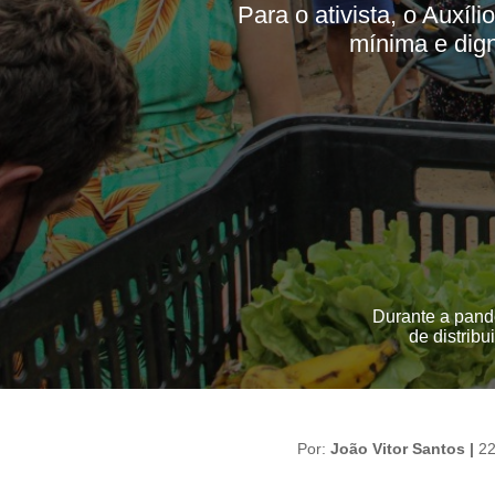
Para o ativista, o Auxí
mínima e dign
Durante a pande
de distrib
Por:
João Vitor Santos |
22