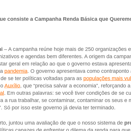
que consiste a Campanha Renda Básica que Querem
i
– A campanha reúne hoje mais de 250 organizações 
anizativos e agendas bem diferentes. A origem da campa
tar geral em relação ao que o governo estava apresent
da
pandemia
. O governo apresentava como contraponto 
de se ter políticas voltadas para as
populações mais vul
 o
Auxílio
, que “precisa salvar a economia”, reforçando 
al
. Em outras palavras: se você tiver condições de se cu
ra a rua trabalhar, se contaminar, contaminar os seus e m
 Só por isso este governo já devia ter terminado.
rto, juntou uma avaliação de que o nosso sistema de
pr
líticas capazes de enfrentar o dilema da renda para qu