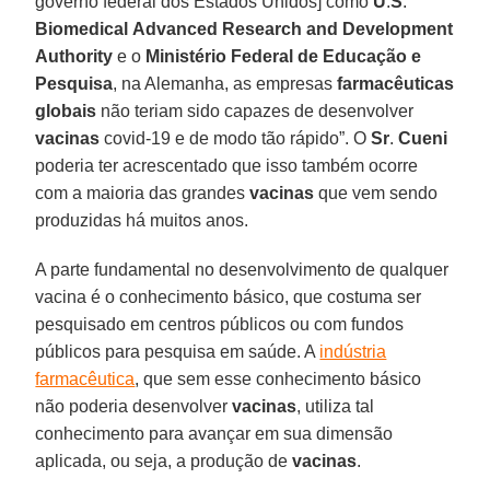
governo federal dos Estados Unidos] como
U
.
S
.
Biomedical
Advanced
Research
and
Development
Authority
e o
Ministério
Federal
de Educação
e
Pesquisa
, na Alemanha, as empresas
farmacêuticas
globais
não teriam sido capazes de desenvolver
vacinas
covid-19 e de modo tão rápido”. O
Sr
.
Cueni
poderia ter acrescentado que isso também ocorre
com a maioria das grandes
vacinas
que vem sendo
produzidas há muitos anos.
A parte fundamental no desenvolvimento de qualquer
vacina é o conhecimento básico, que costuma ser
pesquisado em centros públicos ou com fundos
públicos para pesquisa em saúde. A
indústria
farmacêutica
, que sem esse conhecimento básico
não poderia desenvolver
vacinas
, utiliza tal
conhecimento para avançar em sua dimensão
aplicada, ou seja, a produção de
vacinas
.