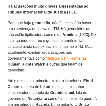
Há acusações muito graves apresentadas ao
Tribunal Internacional de Justiça (TIJ)...
Para que haja
genocídio
, não é necessário haver
uma sentença definitiva do
TIJ
. Há genocídios que
não estão tipificados, como o da
Armênia
[1923]. De
fato, quando ocorreu o genocídio armênio, tal
conceito ainda não existia, nem mesmo o
TIJ
. Mas,
atualmente, existem organizações não
governamentais como
Médicos Sem Fronteiras
,
Human Rights Watch
e outras que falam de
genocídio.
Até mesmo o ex-primeiro-ministro israelense
Ehud
Olmert
, que era do
Likud
, ou seja, um senhor
conservador e adepto da
Grande Israel
, fala do
governo de
Netanyahu
como “criminosos de guerra”,
em um artigo no
Haaretz
. E, no entanto, a
União