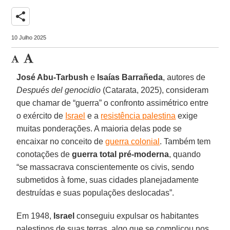
share
10 Julho 2025
José Abu-Tarbush
e
Isaías Barrañeda
, autores de
Después del genocidio
(Catarata, 2025), consideram
que chamar de “guerra” o confronto assimétrico entre
o exército de
Israel
e a
resistência palestina
exige
muitas ponderações. A maioria delas pode se
encaixar no conceito de
guerra colonial
. Também tem
conotações de
guerra total pré-moderna
, quando
“se massacrava conscientemente os civis, sendo
submetidos à fome, suas cidades planejadamente
destruídas e suas populações deslocadas”.
Em 1948,
Israel
conseguiu expulsar os habitantes
palestinos de suas terras, algo que se complicou nos