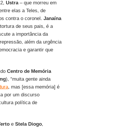
12,
Ustra
– que morreu em
ntre elas a Teles, de
os contra o coronel.
Janaína
tortura de seus pais, é a
cute a importância da
 repressão, além da urgência
emocracia e garantir que
a do
Centro de Memória
mg
), “muita gente ainda
dura
, mas [essa memória] é
ja por um discurso
ultura política de
erto
e
Stela Diogo
,