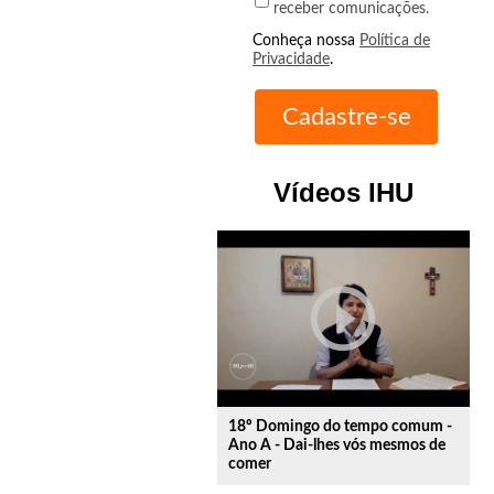
receber comunicações.
Conheça nossa
Política de
Privacidade
.
Vídeos IHU
play_circle_outline
18º Domingo do tempo comum -
Ano A - Dai-lhes vós mesmos de
comer