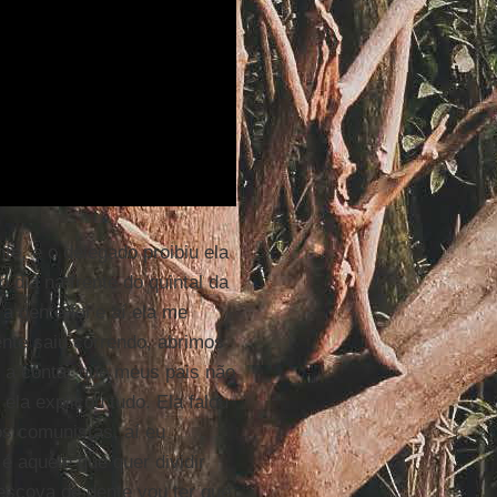
nte, e o delegado proibiu ela
 dia na frente do quintal da
a gente foi e aí ela me
nte saiu correndo, abrimos
ou a contar que meus pais não
la explicou tudo. Ela falou
s comunistas, aí eu
é aquele que quer dividir
 escova de dente vou ter que