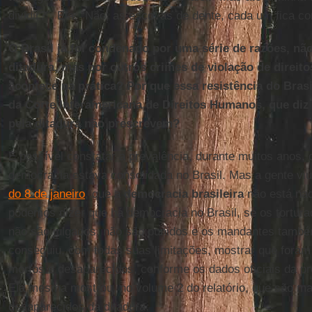
dividir?”. Ela: “Não, as escovas de dente, cada um fica c
O Brasil já foi condenado por uma série de razões, nã
ditadura, mas por outros crimes de violação de direi
acontece na prática? Por que essa resistência do Bras
da Corte Interamericana de Direitos Humanos, que diz
pela ditadura não prescrevem?
É possível constatar a prevalência, durante muitos anos, 
democracia estava consolidada no Brasil. Mas a gente vi
do 8 de janeiro
, que a
democracia brasileira
não está na
podemos dizer que há democracia no Brasil, se os tortur
não são julgados, não são punidos e os mandantes tamb
conseguiu, com todas suas limitações, mostrar que foram
mortos e desaparecidos, conforme os dados oficiais da p
Ela mesma mostrou, no volume 2 do relatório, que são ma
desaparecidos da ditadura.