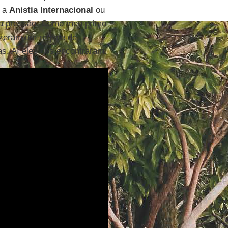
e a
Anistia Internacional
ou
ta pressão. Como meu primo
fizeram um regime de
s. Aí eles nos encontraram.