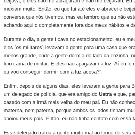
beijava, e eles não me abraçaram e não me beijaram. Eu 
mexiam muito. Então, eu que fui até eles e abracei e beij
conversa que nós tivemos, mas eu lembro que eu não est
achando aquilo completamente fora dos meus hábitos e 
Durante o dia, a gente ficava no estacionamento, eu e meu
eles [os militares] levavam a gente para uma casa que er
menos grande, onde a gente dormia do lado da cozinha,
tipo cama de militar. E eles não apagavam a luz. Aí eu l
eu vou conseguir dormir com a luz acesa?”.
Enfim, depois de alguns dias, eles levaram a gente para B
um delegado de polícia, que era amigo do
Ustra
e que, par
casado com a irmã mais velha do meu pai. Eu não conhec
materna, nem paterna, porque ambos os lados tinham muit
apoiou meus pais. Então, eu não tinha contato com essa f
Esse delegado tratou a gente muito mal ao longo de seis