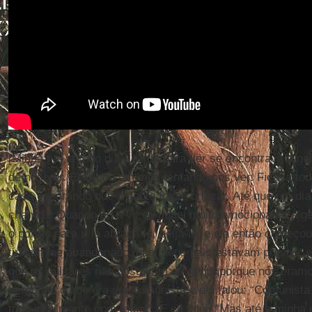
[Minha tia] ia todo dia à tarde para ver se encontrava a ge
de nos ver. Ela ficou um mês tentando nos ver. Ficava todo
casa esperando que a gente fosse brincar. Até que um dia 
chamou. Quando eu a vi, eu fiquei muito emocionada, a ge
o portão para ir lá abraçá-la, beijá-la, e ela então começ
tinham me abandonado, que meus pais estavam presos, e e
que os militares não gostavam da gente porque nós éramo
perguntei o que era ser comunista e ela falou: “Comunista 
tudo igualmente com todos”. E eu falei: “Mas até a minha