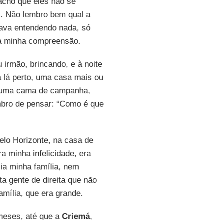
acho que eles não se
ei. Não lembro bem qual a
ava entendendo nada, só
da minha compreensão.
 irmão, brincando, e à noite
a lá perto, uma casa mais ou
 numa cama de campanha,
embro de pensar: “Como é que
elo Horizonte, na casa de
a minha infelicidade, era
ia minha família, nem
a gente de direita que não
amília, que era grande.
 meses, até que a
Criemá
,