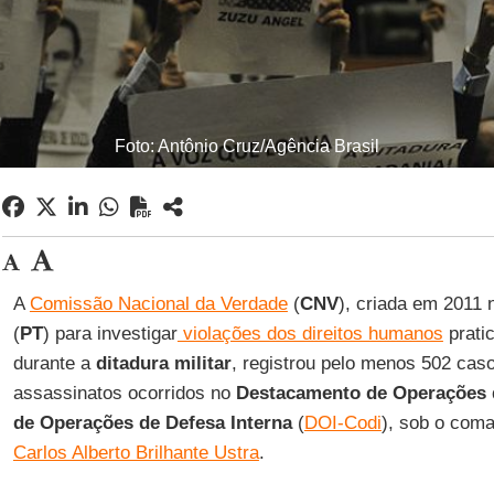
Foto: Antônio Cruz/Agência Brasil
A
Comissão Nacional da Verdade
(
CNV
), criada em 2011
(
PT
) para investigar
violações dos direitos humanos
pratic
durante a
ditadura militar
, registrou pelo menos 502 caso
assassinatos ocorridos no
Destacamento de Operações 
de Operações de Defesa Interna
(
DOI-Codi
), sob o coma
Carlos Alberto Brilhante Ustra
.