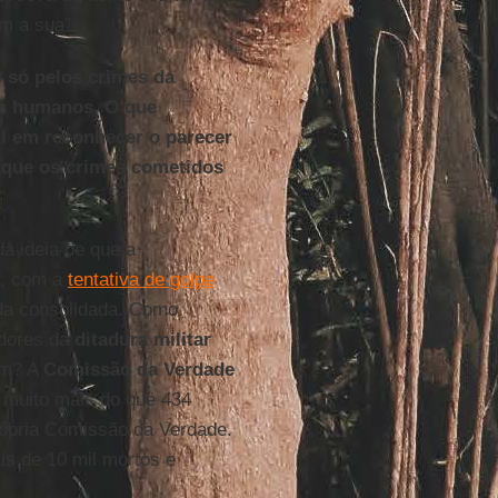
om a sua”.
o só pelos crimes da
tos humanos. O que
il em reconhecer o parecer
 que os crimes cometidos
da ideia de que a
u, com a
tentativa de golpe
da consolidada. Como
adores da
ditadura militar
ém? A
Comissão da Verdade
 muito mais do que 434
rópria Comissão da Verdade.
is de 10 mil mortos e