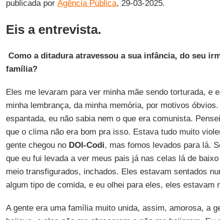
publicada por
Agência Pública
, 29-03-2025.
Eis a entrevista.
Como a ditadura atravessou a sua infância, do seu irm
família?
Eles me levaram para ver minha mãe sendo torturada, e e
minha lembrança, da minha memória, por motivos óbvios. 
espantada, eu não sabia nem o que era comunista. Pense
que o clima não era bom pra isso. Estava tudo muito viol
gente chegou no
DOI-Codi
, mas fomos levados para lá. 
que eu fui levada a ver meus pais já nas celas lá de bai
meio transfigurados, inchados. Eles estavam sentados n
algum tipo de comida, e eu olhei para eles, eles estava
A gente era uma família muito unida, assim, amorosa, a g