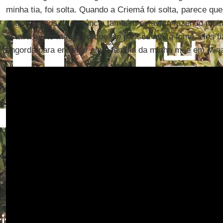
minha tia, foi solta. Quando a Criemá foi solta, parece qu
outros grupos de denúncia também estavam fazendo mui
estava muito magro porque ele passou muita fome, eles 
engorda para entregar ele à família da minha mãe em Mina