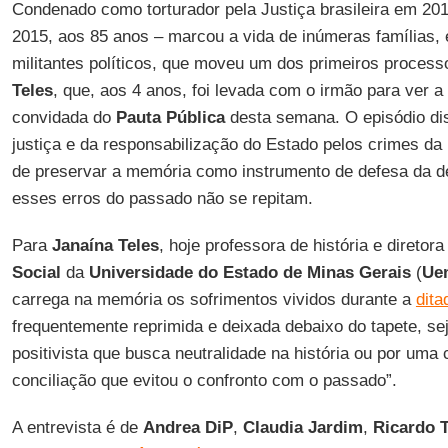
Condenado como torturador pela Justiça brasileira em 20
2015, aos 85 anos – marcou a vida de inúmeras famílias, e
militantes políticos, que moveu um dos primeiros process
Teles
, que, aos 4 anos, foi levada com o irmão para ver a 
convidada do
Pauta Pública
desta semana. O episódio dis
justiça e da responsabilização do Estado pelos crimes da
de preservar a memória como instrumento de defesa da d
esses erros do passado não se repitam.
Para
Janaína Teles
, hoje professora de história e diretor
Social
da
Universidade do Estado de Minas Gerais
(
Ue
carrega na memória os sofrimentos vividos durante a
dita
frequentemente reprimida e deixada debaixo do tapete, se
positivista que busca neutralidade na história ou por uma c
conciliação que evitou o confronto com o passado”.
A entrevista é de
Andrea DiP
,
Claudia Jardim
,
Ricardo T