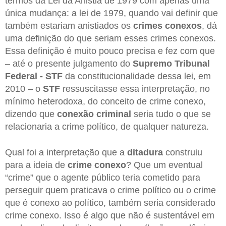
termos da Lei da Anistia de 1979 com apenas uma
única mudança: a lei de 1979, quando vai definir que
também estariam anistiados os
crimes conexos
, dá
uma definição do que seriam esses crimes conexos.
Essa definição é muito pouco precisa e fez com que
– até o presente julgamento do
Supremo Tribunal
Federal - STF
da constitucionalidade dessa lei, em
2010 – o
STF
ressuscitasse essa interpretação, no
mínimo heterodoxa, do conceito de crime conexo,
dizendo que
conexão criminal
seria tudo o que se
relacionaria a crime político, de qualquer natureza.
Qual foi a interpretação que a
ditadura
construiu
para a ideia de
crime conexo
? Que um eventual
“crime” que o agente público teria cometido para
perseguir quem praticava o crime político ou o crime
que é conexo ao político, também seria considerado
crime conexo. Isso é algo que não é sustentável em