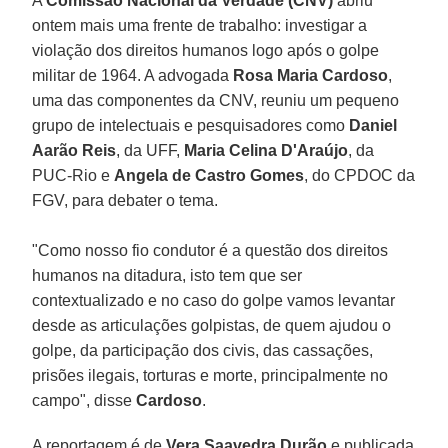
A
Comissão Nacional da Verdade (CNV)
abriu
ontem mais uma frente de trabalho: investigar a
violação dos direitos humanos logo após o golpe
militar de 1964. A advogada
Rosa Maria Cardoso
,
uma das componentes da CNV, reuniu um pequeno
grupo de intelectuais e pesquisadores como
Daniel
Aarão Reis
, da UFF,
Maria Celina D'Araújo
, da
PUC-Rio e
Angela de Castro Gomes
, do CPDOC da
FGV, para debater o tema.
"Como nosso fio condutor é a questão dos direitos
humanos na ditadura, isto tem que ser
contextualizado e no caso do golpe vamos levantar
desde as articulações golpistas, de quem ajudou o
golpe, da participação dos civis, das cassações,
prisões ilegais, torturas e morte, principalmente no
campo", disse
Cardoso
.
A reportagem é de
Vera Saavedra Durão
e publicada