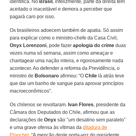
identifica. No
Brasil
, infelizmente, parte da direita tem
aceitado o inaceitável e demora a perceber que
pagará caro por isso.
Os brasileiros adoecem também de apatia. Só assim
para explicar como o ministro-chefe da Casa Civil,
Onyx Lorenzoni
, pode fazer
apologia do crime
duas
vezes numa só semana, assim como ameaçar e
chantagear uma nação inteira, e rigorosamente nada
acontecer. Ao defender a reforma da Previdência, o
ministro de
Bolsonaro
afirmou: “O
Chile
lá atrás teve
que dar um banho de sangue para aprovar princípios
macroeconômicos”.
Os chilenos se revoltaram.
Ivan Flores
, presidente da
Câmara dos Deputados do Chile, afirmou que as
declarações de
Onyx
são "um desatino sem paralelo"
e uma grave ofensa às vítimas da
ditadura de
Pinochet
. “A menção deste porta-voz do presidente