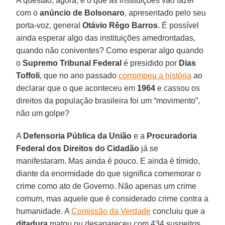
A questão, agora, é o que as instituições vão fazer
com o
anúncio de Bolsonaro
, apresentado pelo seu
porta-voz, general
Otávio Rêgo Barros
. É possível
ainda esperar algo das instituições amedrontadas,
quando não coniventes? Como esperar algo quando
o
Supremo Tribunal Federal
é presidido por
Dias
Toffoli
, que no ano passado
corrompeu a história
ao
declarar que o que aconteceu em
1964
e cassou os
direitos da população brasileira foi um “movimento”,
não um golpe?
A
Defensoria Pública da União
e a
Procuradoria
Federal dos Direitos do Cidadão
já se
manifestaram. Mas ainda é pouco. E ainda é tímido,
diante da enormidade do que significa comemorar o
crime como ato de Governo. Não apenas um crime
comum, mas aquele que é considerado crime contra a
humanidade. A
Comissão da Verdade
concluiu que a
ditadura
matou ou desapareceu com 434 suspeitos