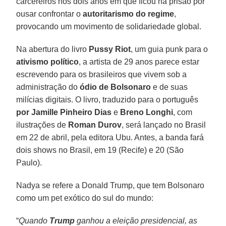
carcereiros nos dois anos em que ficou na prisão por
ousar confrontar o
autoritarismo do regime
,
provocando um movimento de solidariedade global.
Na abertura do livro
Pussy Riot
, um guia punk para o
ativismo político
, a artista de 29 anos parece estar
escrevendo para os brasileiros que vivem sob a
administração do
ódio de Bolsonaro
e de suas
milícias digitais. O livro, traduzido para o português
por Jamille Pinheiro Dias
e
Breno Longhi
, com
ilustrações de
Roman Durov
, será lançado no Brasil
em 22 de abril, pela editora Ubu. Antes, a banda fará
dois shows no Brasil, em 19 (Recife) e 20 (São
Paulo).
Nadya se refere a Donald Trump, que tem Bolsonaro
como um pet exótico do sul do mundo:
“
Quando
Trump
ganhou a eleição presidencial, as