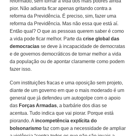
reformado, sem tornar a vida dos mais pobres ainda
pior. Não adianta ficar apenas gritando contra a
reforma da Previdência. É preciso, sim, fazer uma
reforma da Previdência. Mas não essa que está aí.
Então qual? O que as pessoas querem saber é como
a vida pode ficar melhor. Parte da
crise global das
democracias
se deve à incapacidade de democratas
e de governos democráticos de tornar melhor a vida
da população ou de apontar claramente como podem
fazer isso.
Com instituições fracas e uma oposição sem projeto,
diante de um governo em que o mais moderado é um
general que já defendeu um autogolpe com o apoio
das
Forças Armadas
, a barbárie dos dias se
acentua. Tudo indica que vai piorar. Porque está
piorando. A
incompetência explícita do
bolsonarismo
faz com que a necessidade de ampliar
a violência “contra todos os que não são iguais a