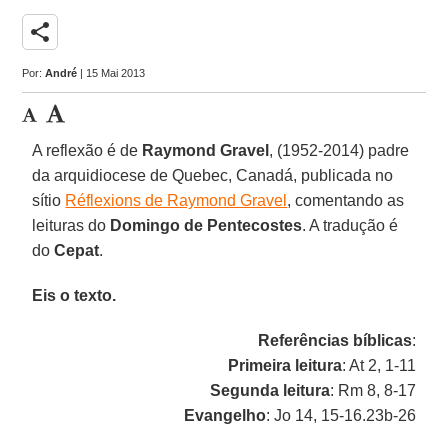
share
Por:
André
| 15 Mai 2013
A reflexão é de
Raymond Gravel
, (1952-2014) padre
da arquidiocese de Quebec, Canadá, publicada no
sítio
Réflexions de Raymond Gravel
, comentando as
leituras do
Domingo de Pentecostes
. A tradução é
do
Cepat
.
Eis o texto.
Referências bíblicas
:
Primeira leitura
: At 2, 1-11
Segunda leitura
: Rm 8, 8-17
Evangelho
: Jo 14, 15-16.23b-26