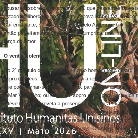
pousaram sobre cada um deles». É que passamos do esta
estado de liberdade no Espírito. A nova
Babel
faz-se aco
Daí em diante, seremos movidos pelo Amor que é o liame 
então perfeitamente observada e cumprida, mas não mais
força do amor.
O vento violento
No 2º capítulo do Gênesis, vemos o homem feito de argila
sopro de Deus, sopro que significa a respiração, mas ta
que pode tornar-se vento violento, para secar as águas do
o Mar Vermelho; ou então um sopro novo, para uma vida n
a leve brisa que revela a presença divina para Elias (1 Rei
que os que nasceram do Espírito são como o vento, que s
No evangelho de hoje, Jesus repete o mesmo gesto com
comunica o seu sopro aos discípulos. Os Atos contentam
«barulho como se fosse uma forte ventania». Todas estas f