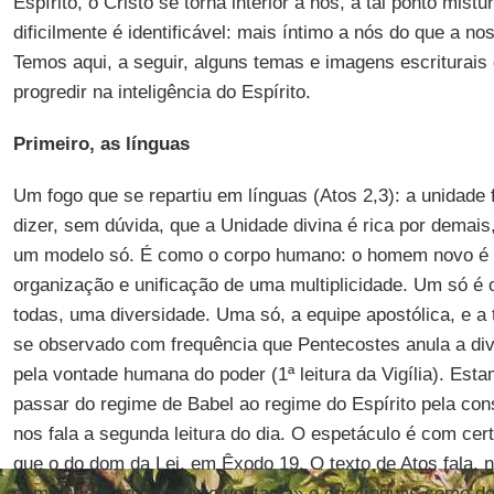
Espírito, o Cristo se torna interior a nós, a tal ponto mis
dificilmente é identificável: mais íntimo a nós do que a no
Temos aqui, a seguir, alguns temas e imagens escriturais
progredir na inteligência do Espírito.
Primeiro, as línguas
Um fogo que se repartiu em línguas (Atos 2,3): a unidade 
dizer, sem dúvida, que a Unidade divina é rica por demais
um modelo só. É como o corpo humano: o homem novo é 
organização e unificação de uma multiplicidade. Um só é o
todas, uma diversidade. Uma só, a equipe apostólica, e a
se observado com frequência que Pentecostes anula a d
pela vontade humana do poder (1ª leitura da Vigília). Es
passar do regime de Babel ao regime do Espírito pela con
nos fala a segunda leitura do dia. O espetáculo é com ce
que o do dom da Lei, em Êxodo 19. O texto de Atos fala, 
como se fosse uma forte ventania» e de «línguas como de