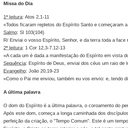
Missa do Dia
1ª leitura
: Atos 2,1-11
«Todos ficaram repletos do Espírito Santo e começaram a
Salmo
: Sl 103(104)
R/ Enviai o vosso Espírito, Senhor, e da terra toda a face 
2ª leitura
: 1 Cor 12,3-7.12-13
«A cada um é dada a manifestação do Espírito em vista
Sequência
: Espírito de Deus, enviai dos céus um raio de l
Evangelho
: João 20,19-23
«Como o Pai me enviou, também eu vos envio: e, tendo di
A última palavra
O dom do Espírito é a última palavra, o coroamento do per
Após este dom, começa a longa caminhada dos discípulo
perfeição da criação, o "Tempo Comum". Este é um tempo c