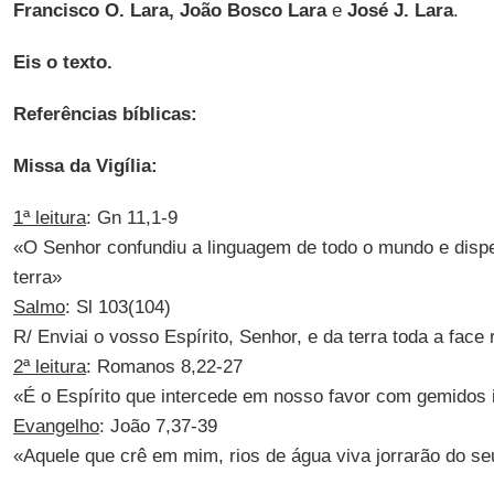
Francisco O. Lara, João Bosco Lara
e
José J. Lara
.
Eis o texto.
Referências bíblicas:
Missa da Vigília:
1ª leitura
: Gn 11,1-9
«O Senhor confundiu a linguagem de todo o mundo e disp
terra»
Salmo
: Sl 103(104)
R/ Enviai o vosso Espírito, Senhor, e da terra toda a face 
2ª leitura
: Romanos 8,22-27
«É o Espírito que intercede em nosso favor com gemidos 
Evangelho
: João 7,37-39
«Aquele que crê em mim, rios de água viva jorrarão do se