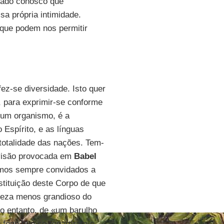
turado conosco que
ssa própria intimidade.
 que podem nos permitir
fez-se diversidade. Isto quer
, para exprimir-se conforme
um organismo, é a
 Espírito, e as línguas
 totalidade das nações. Tem-
ivisão provocada em
Babel
tamos sempre convidados a
stituição deste Corpo de que
rteza menos grandioso do
no entanto, de «um barulho
 fogo que se repartiram e