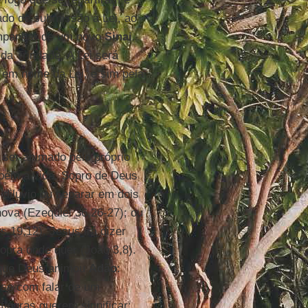
do de submissão à Lei, ao
mpanhar de um novo
Sinai
.
da Trindade. A Lei será
 em nome da Lei, e sim pela
 ser animado pelo próprio
mbém a vida. Sopro de Deus
 dilúvio ou separar em dois
ova (Ezequiel 36,26-27); ou
s 19,12). Jesus irá dizer
opra onde quer (João 3,8).
 que Deus animou
Adão
:
-se com falar de um
iguras querem significar: