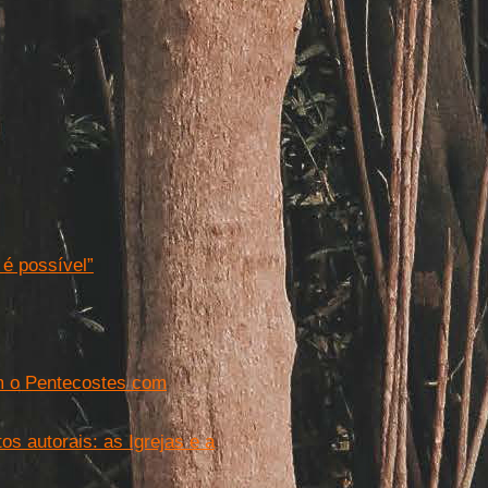
 é possível”
am o Pentecostes com
os autorais: as Igrejas e a