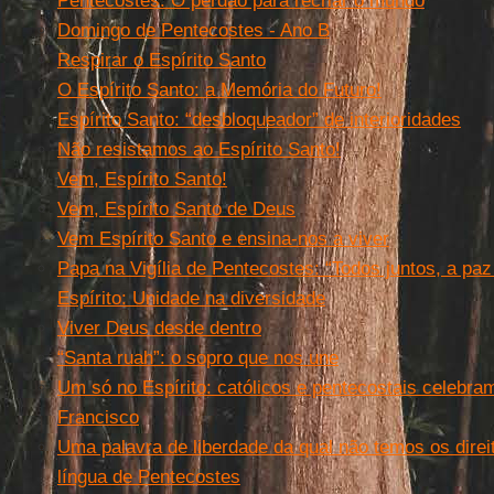
Pentecostes. O perdão para recriar o mundo
Domingo de Pentecostes - Ano B
Respirar o Espírito Santo
O Espírito Santo: a Memória do Futuro!
Espírito Santo: “desbloqueador” de interioridades
Não resistamos ao Espírito Santo!
Vem, Espírito Santo!
Vem, Espírito Santo de Deus
Vem Espírito Santo e ensina-nos a viver
Papa na Vigília de Pentecostes: “Todos juntos, a paz
Espírito: Unidade na diversidade
Viver Deus desde dentro
“Santa ruah”: o sopro que nos une
Um só no Espírito: católicos e pentecostais celebr
Francisco
Uma palavra de liberdade da qual não temos os direit
língua de Pentecostes