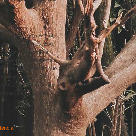
, apresenta-nos o Espírito
 em nós e por nós. Este
s a Ceia, o Espírito é
sa que é quem sustenta,
so. Tudo isso nos diz que a
ia, o que os autores
mos de Deus como de um
s esquecemos facilmente o
tência