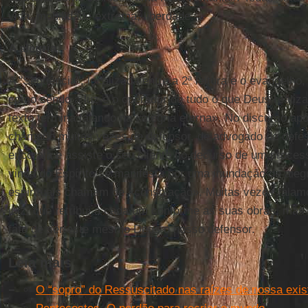
vida, mobilidade extrema, liberdade.
A alegria
A "Sequência", localizada entre a 2ª leitura e o evangelho
como sendo a luz e o operador de tudo o que Deus realiza
texto termina falando na «alegria eterna». No discurso apó
chamado muitas vezes de defensor, de advogado de defe
encoraja e assiste o seu cliente no decurso de um proces
vinda do Espírito se manifesta por uma inundação de alegr
espirituais chamam de «consolação». Muitas vezes fala
juiz, que retribui a cada um conforme as suas obras, ma
fato de ser este mesmo Deus o nosso defensor.
Leia mais
O “sopro” do Ressuscitado nas raízes de nossa exis