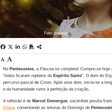
Foto: pixabay
No
Pentecostes
, a Páscoa se completa! Cumpre-se hoje
“todos ficaram repletos do
Espírito Santo
”. O dom do Esp
percurso pascal de Cristo. Após este dom, inicia-se a lo
e da humanidade rumo à perfeição da criação.
A reflexão é de
Marcel Domergue
, sacerdote jesuíta fran
Croire
, comentando as leituras do Domingo de
Pentecost