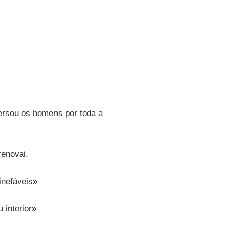
ersou os homens por toda a
renovai.
inefáveis»
u interior»