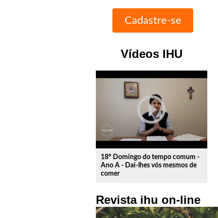
Vídeos IHU
play_circle_outline
18º Domingo do tempo comum -
Ano A - Dai-lhes vós mesmos de
comer
Revista ihu on-line