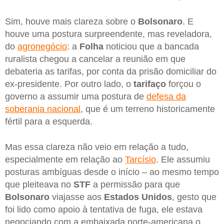
Sim, houve mais clareza sobre o
Bolsonaro
. E
houve uma postura surpreendente, mas reveladora,
do
agronegócio
: a
Folha
noticiou que a bancada
ruralista chegou a cancelar a reunião em que
debateria as tarifas, por conta da prisão domiciliar do
ex-presidente. Por outro lado, o
tarifaço
forçou o
governo a assumir uma postura de
defesa da
soberania nacional
, que é um terreno historicamente
fértil para a esquerda.
Mas essa clareza não veio em relação a tudo,
especialmente em relação ao
Tarcísio
. Ele assumiu
posturas ambíguas desde o início – ao mesmo tempo
que pleiteava no
STF
a permissão para que
Bolsonaro
viajasse aos
Estados Unidos
, gesto que
foi lido como apoio à tentativa de fuga, ele estava
negociando com a embaixada norte-americana o