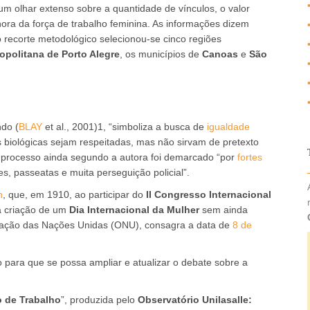
um olhar extenso sobre a quantidade de vínculos, o valor
hora da força de trabalho feminina. As informações dizem
 recorte metodológico selecionou-se cinco regiões
opolitana de Porto Alegre
, os municípios de
Canoas
e
São
ndo (
BLAY
et al., 2001)1, “simboliza a busca de
igualdade
biológicas sejam respeitadas, mas não sirvam de pretexto
ste processo ainda segundo a autora foi demarcado “por
fortes
ves, passeatas e muita perseguição policial”.
n
, que, em 1910, ao participar do
II Congresso Internacional
à criação de um
Dia Internacional da Mulher
sem ainda
zação das Nações Unidas (ONU), consagra a data de
8 de
o para que se possa ampliar e atualizar o debate sobre a
o de Trabalho
”, produzida pelo
Observatório Unilasalle: