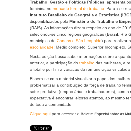
Trabalho, Gestão e Políticas Públicas
, apresenta o
feminina no
mercado formal de trabalho
. Para isso re
Instituto Brasileiro de Geografia e Estatística (IBG
disponibilizados pelo
Ministério do Trabalho e Empr
(RAIS). As informações dizem respeito ao ano de 201
selecionou-se cinco regiões geográficas (
Brasil
,
Rio 
municípios de
Canoas e São Leopoldo
) para realizar
escolaridade
: Médio completo, Superior Incompleto, S
Nesta edição busca saber informações sobre a quanti
anterior, a participação do
trabalho
das mulheres, a r
o total e por fim a variação da remuneração vinculada
Espera-se com material visualizar o papel das mulher
problematizar a contribuição da força de trabalho fem
setor produtivo (empresários e trabalhadores), com 
expectativa é encontrar leitores atentos, ao mesmo 
de toda a comunidade.
Clique aqui
para acessar o
Boletim Especial sobre as Mu