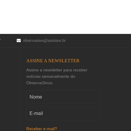
47
observasinos@unisinos.br
ASSINE A NEWSLETTER
Assine a newsletter para receber
notícias semanalmente do
ObservaSinos.
Receber e-mail?