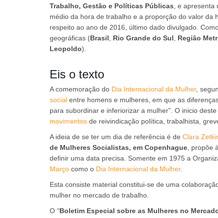
Trabalho, Gestão e Políticas Públicas
, e apresenta 
médio da hora de trabalho e a proporção do valor da 
respeito ao ano de 2016, último dado divulgado. Como
geográficas (
Brasil
,
Rio Grande do Sul
,
Região Metr
Leopoldo
).
Eis o texto
A comemoração do
Dia Internacional da Mulher
, segu
social
entre homens e mulheres, em que as diferenças 
para subordinar e inferiorizar a mulher”. O inicio de
movimentos
de reivindicação política, trabalhista, gre
A ideia de se ter um dia de referência é de
Clara Zetki
de Mulheres Socialistas, em Copenhague
, propõe 
definir uma data precisa. Somente em 1975 a Organi
Março
como o
Dia Internacional da Mulher
.
Esta consiste material constitui-se de uma colaboraçã
mulher no mercado de trabalho.
O “
Boletim Especial sobre as Mulheres no Mercad