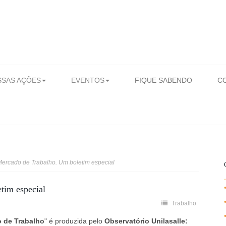
SAS AÇÕES
EVENTOS
FIQUE SABENDO
C
ercado de Trabalho. Um boletim especial
tim especial
Trabalho
o de Trabalho
" é produzida pelo
Observatório Unilasalle: