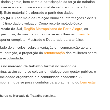
s dados gerais, bem como a participação da força de trabalho
corre-se a categorização ao nível de setor econômico do
E)
. Este material é elaborado a partir dos dados
ego (MTE)
por meio da Relação Anual de Informações Sociais
6, último dado divulgado. Como recorte metodológico
Grande do Sul
,
Região Metropolitana de Porto Alegre
, os
 a pesquisa, da mesma forma que se escolheu os
níveis de
uperior completo, Mestrado e Doutorado para análise.
dade de vínculos, sobre a variação em comparação ao ano
emuneração, a proporção da
remuneração
das mulheres sobre
 à escolaridade.
es no
mercado de trabalho formal
no sentido de
inina, assim como se colocar em diálogo com gestor público, o
a sociedade organizada e a comunidade acadêmica. A
tempo, em que se possa contribui para o aumento do
bem estar
lheres no Mercado de Trabalho
completo.