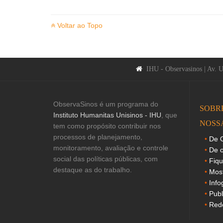
Voltar ao Topo
IHU - Observasinos | Av. 
ObservaSinos é um programa do
SOBR
Instituto Humanitas Unisinos - IHU
, que
NOSS
tem como propósito contribuir nos
processos de planejamento,
De O
monitoramento, avaliação e controle
De o
social das políticas públicas, com
Fiq
destaque as do trabalho.
Mos
Info
Publ
Rede