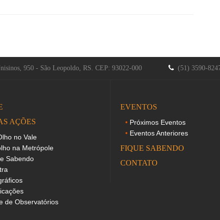
Unisinos, 950 - São Leopoldo, RS. CEP: 93022-000
(51) 3590-82
E
EVENTOS
AS AÇÕES
Próximos Eventos
Eventos Anteriores
lho no Vale
lho na Metrópole
FIQUE SABENDO
ue Sabendo
CONTATO
tra
gráficos
icações
 de Observatórios