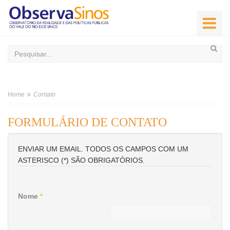
Home
Contato
FORMULÁRIO DE CONTATO
ENVIAR UM EMAIL. TODOS OS CAMPOS COM UM
ASTERISCO (*) SÃO OBRIGATÓRIOS.
Nome
*