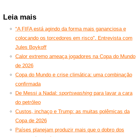
Leia mais
“A FIFA está agindo da forma mais gananciosa e
colocando os torcedores em risco”. Entrevista com
Jules Boykoff
Calor extremo ameaça jogadores na Copa do Mundo
de 2026
Copa do Mundo e crise climática: uma combinação
confirmada
De Messi a Nadal:
sportswashing
para lavar a cara
do petróleo
Custos, inchaço e Trump: as muitas polêmicas da
Copa de 2026
Países planejam produzir mais que o dobro dos