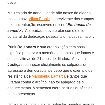
dever.
Meu estado de tranquilidade não nasce da alegria,
mas da paz.
Viktor Frankl
, sobrevivente dos campos
de concentração, escreveu em seu “
Em busca de
sentido
”: “A felicidade deve brotar como efeito
colateral da dedicação pessoal a uma causa maior”.
Punir
Bolsonaro
e sua organização criminosa
significa preservar a memória de tantos que fomos e
somos vítimas de 21 anos de ditadura. Ao ver a
Justiça
reconhecer oficialmente os culpados de
agressão à democracia, percebo que o exemplo de
resistência de
Marighella
,
Lamarca
e tantos que
lutaram contra o arbítrio, não foi apagado pelo
esquecimento. A sentença eterniza suas ausências
como presenças.
Um idoso como eu, ao ver golpistas punidos, resgato