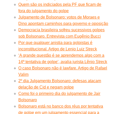
Quem são os indiciados pela PF que ficam de
fora do julgamento do golpe
Julgamento de Bolsonaro: votos de Moraes e
Dino apontam caminhos para governo e oposição
Democracia brasileira sofreu sucessivos golpes
sob Bolsonaro. Entrevista com Eugênio Bucci
Por que qualquer anistia para golpistas é
inconstitucional. Artigo de Lenio Luiz Streck
‘A grande questão é se aprendemos algo com a
14ª tentativa de golpe’, avalia jurista Lênio Streck
O caso Bolsonaro não é lawfare. Artigo de Rafael
Valim
2º dia Julgamento Bolsonaro: defesas atacam
delação de Cid e negam golpe
Como foi o primeiro dia do julgamento de Jair
Bolsonaro
Bolsonaro está no banco dos réus por tentativa
de golpe em um julgamento essencial para a