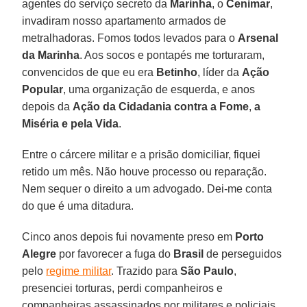
agentes do serviço secreto da
Marinha
, o
Cenimar
,
invadiram nosso apartamento armados de
metralhadoras. Fomos todos levados para o
Arsenal
da Marinha
. Aos socos e pontapés me torturaram,
convencidos de que eu era
Betinho
, líder da
Ação
Popular
, uma organização de esquerda, e anos
depois da
Ação da Cidadania contra a Fome
,
a
Miséria e pela Vida
.
Entre o cárcere militar e a prisão domiciliar, fiquei
retido um mês. Não houve processo ou reparação.
Nem sequer o direito a um advogado. Dei-me conta
do que é uma ditadura.
Cinco anos depois fui novamente preso em
Porto
Alegre
por favorecer a fuga do
Brasil
de perseguidos
pelo
regime militar
. Trazido para
São
Paulo
,
presenciei torturas, perdi companheiros e
companheiras assassinados por militares e policiais