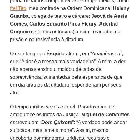
perda de tantos companheiros e companheiras, como
frei Tito
, meu confrade na Ordem Dominicana;
Heleny
Guariba
, colega de teatro e cárcere;
Jeová de Assis
Gomes
,
Carlos Eduardo Pires Fleury
,
Aderbal
Coqueiro
e tantos outros(as) a mim irmanados na
prisão e na resistência à ditadura.
O escritor grego
Ésquilo
afirma, em “
Agamêmnon
”,
que “A dor é a mestra mais verdadeira”. A mim, a dor
não apenas ensinou; moldou décadas de
sobrevivência, sustentadas pela esperança de que
um dia arautos da ditadura responderiam por seus
atos.
O tempo muitas vezes é cruel. Paradoxalmente,
amadurece os frutos da Justiça.
Miguel de Cervantes
escreveu em “
Dom Quixote
”: “A verdade pode andar
sufocada, mas jamais morre”. Assim, mesmo
encoberta por manobras jurídicas, recursos e