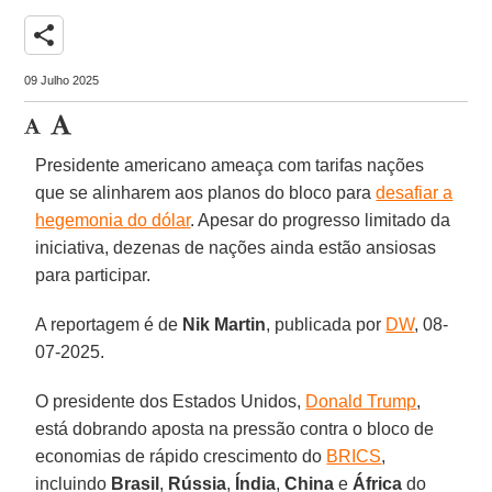
share
09 Julho 2025
Presidente americano ameaça com tarifas nações
que se alinharem aos planos do bloco para
desafiar a
hegemonia do dólar
. Apesar do progresso limitado da
iniciativa, dezenas de nações ainda estão ansiosas
para participar.
A reportagem é de
Nik
Martin
, publicada por
DW
, 08-
07-2025.
O presidente dos Estados Unidos,
Donald Trump
,
está dobrando aposta na pressão contra o bloco de
economias de rápido crescimento do
BRICS
,
incluindo
Brasil
,
Rússia
,
Índia
,
China
e
África
do