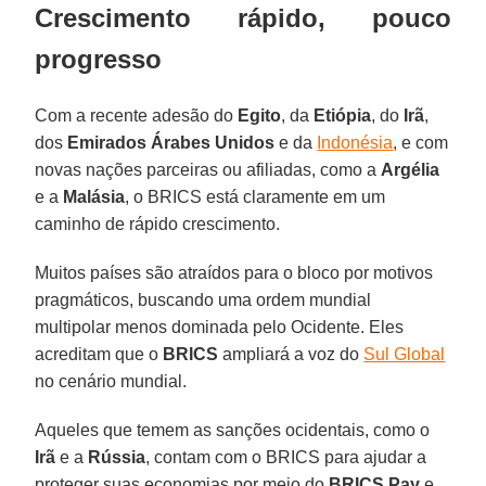
Crescimento rápido, pouco
progresso
Com a recente adesão do
Egito
, da
Etiópia
, do
Irã
,
dos
Emirados Árabes Unidos
e da
Indonésia
, e com
novas nações parceiras ou afiliadas, como a
Argélia
e a
Malásia
, o BRICS está claramente em um
caminho de rápido crescimento.
Muitos países são atraídos para o bloco por motivos
pragmáticos, buscando uma ordem mundial
multipolar menos dominada pelo Ocidente. Eles
acreditam que o
BRICS
ampliará a voz do
Sul Global
no cenário mundial.
Aqueles que temem as sanções ocidentais, como o
Irã
e a
Rússia
, contam com o BRICS para ajudar a
proteger suas economias por meio do
BRICS Pay
e