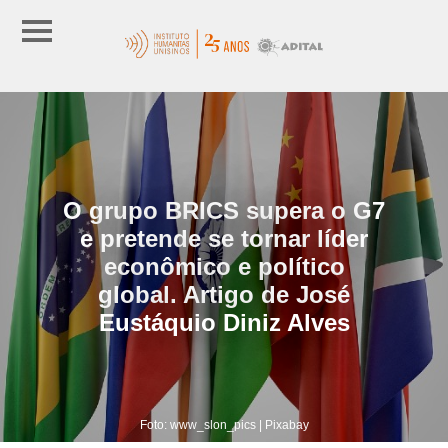
O grupo BRICS supera o G7
e pretende se tornar líder
econômico e político
global. Artigo de José
Eustáquio Diniz Alves
Foto: www_slon_pics | Pixabay