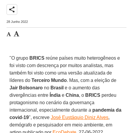
share
28 Junho 2022
"O grupo
BRICS
reúne países muito heterogêneos e
foi visto com descrença por muitos analistas, mas
também foi visto como uma versão atualizada de
líderes do
Terceiro Mundo
. Mas, com a eleição de
Jair Bolsonaro
no
Brasil
e o aumento das
divergências entre
Índia
e
China
, o
BRICS
perdeu
protagonismo no cenário da governança
internacional, especialmente durante a
pandemia da
covid-19
", escreve
José Eustáquio Diniz Alves
,
demógrafo e pesquisador em meio ambiente, em
artigo publicado por
EcoDebate
, 27-06-2022.