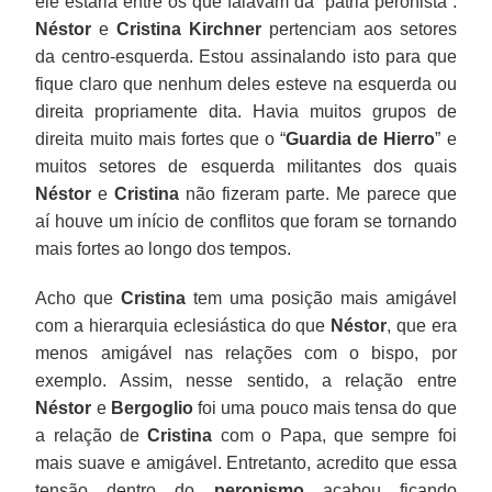
ele estaria entre os que falavam da “pátria peronista”.
Néstor
e
Cristina Kirchner
pertenciam aos setores
da centro-esquerda. Estou assinalando isto para que
fique claro que nenhum deles esteve na esquerda ou
direita propriamente dita. Havia muitos grupos de
direita muito mais fortes que o “
Guardia de Hierro
” e
muitos setores de esquerda militantes dos quais
Néstor
e
Cristina
não fizeram parte. Me parece que
aí houve um início de conflitos que foram se tornando
mais fortes ao longo dos tempos.
Acho que
Cristina
tem uma posição mais amigável
com a hierarquia eclesiástica do que
Néstor
, que era
menos amigável nas relações com o bispo, por
exemplo. Assim, nesse sentido, a relação entre
Néstor
e
Bergoglio
foi uma pouco mais tensa do que
a relação de
Cristina
com o Papa, que sempre foi
mais suave e amigável. Entretanto, acredito que essa
tensão dentro do
peronismo
acabou ficando