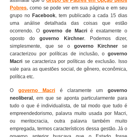
assinalar que o
Grupo de Padres em Opção pelos
Pobres
, como se pode ver em sua página e em seu
grupo no
Facebook
, tem publicado a cada 15 dias
uma análise detalhada das coisas que estão
ocorrendo. O
governo de Macri
é exatamente o
oposto do
governo Kirchner
. Podemos dizer,
simplesmente, que se o
governo Kirchner
se
caracterizou por políticas de inclusão, o
governo
Macri
se caracteriza por políticas de exclusão. Isso
vale para as questões social, de gênero, econômica,
política etc.
O
governo Macri
é claramente um
governo
neoliberal
, em que se aponta particularmente para
tudo o que é individualista, de tal modo que tudo é
empreendedorismo, palavra muito usada por Macri,
ou meritocracia, outra palavra também muito
empregada, termos característicos dessa gestão. Já o
governo anterior buscava que o Estado fosse