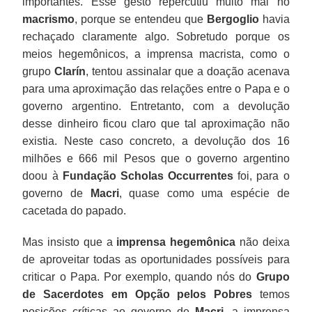
importantes. Esse gesto repercutiu muito mal no
macrismo
, porque se entendeu que
Bergoglio
havia
rechaçado claramente algo. Sobretudo porque os
meios hegemônicos, a imprensa macrista, como o
grupo
Clarín
, tentou assinalar que a doação acenava
para uma aproximação das relações entre o Papa e o
governo argentino. Entretanto, com a devolução
desse dinheiro ficou claro que tal aproximação não
existia. Neste caso concreto, a devolução dos 16
milhões e 666 mil Pesos que o governo argentino
doou à
Fundação Scholas Occurrentes
foi, para o
governo de
Macri
, quase como uma espécie de
cacetada do papado.
Mas insisto que a
imprensa hegemônica
não deixa
de aproveitar todas as oportunidades possíveis para
criticar o Papa. Por exemplo, quando nós do
Grupo
de Sacerdotes em Opção pelos Pobres
temos
posições críticas ao governo de
Macri
, a imprensa