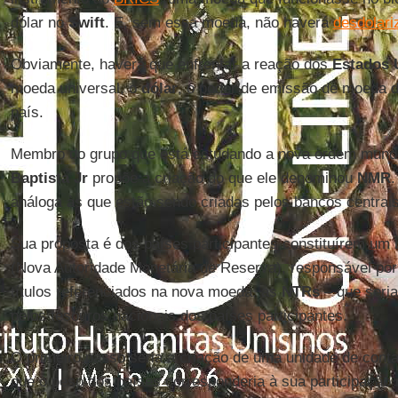
dólar no
Swift
. E, sem essa moeda, não haverá
desdolari
Obviamente, haverá que enfrentar a reação dos
Estados 
moeda universal, o
dólar
, o poder de emissão de moeda
país.
Membro do grupo que está estudando a nova ordem mund
Baptista Jr
propõe a criação do que ele denominou
NMR
.
análoga às que estão sendo criadas pelos bancos centrais
Sua proposta é dos países participantes constituírem um
(Nova Autoridade Monetária de Reserva), responsável por
títulos referenciados na nova moeda, as
NTRs
– que seria
pelos tesouros nacionais dos países participantes.
O primeiro passo seria a criação de uma unidade de con
que o peso dos países corresponderia à sua participação