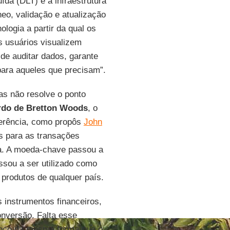
ída (DLT) é a infraestrutura
eo, validação e atualização
logia a partir da qual os
os usuários visualizem
de auditar dados, garante
ara aqueles que precisam”.
as não resolve o ponto
rdo de Bretton Woods
, o
ferência, como propôs
John
s para as transações
a. A moeda-chave passou a
ssou a ser utilizado como
 produtos de qualquer país.
s instrumentos financeiros,
onversão. Falta esse
loco da mesma forma que o