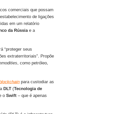
cos comerciais que possam
estabelecimento de ligações
tidas em um relatório
nco da Rússia
e a
á “proteger seus
s extraterritoriais”. Propõe
modities
, como petróleo,
blockchain
para custodiar as
ma
DLT
(
Tecnologia de
ue o
Swift
– que é apenas