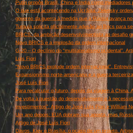
Putin propôs Brasil, China e Índia como mediadores
O que está acontecendo na Ucrânia: Zelensky orde
governo da guerra à medida que a Rússia avança no 
Turquia solicita oficialmente adesão ao Brics para
BRICS: da ambição desenvolvimentista ao desafio ge
Novo BRICS e a implosão da ordem internacional
G-20 – O declínio do “multilateralismo ocidental”. Ar
Luis Fiori
“Novo BRICS explode ordem internacional”. Entrevis
Expansionismo norte-americano e a guerra terceiriz
José Luís Fiori
Para recalcular o futuro, depois da viagem à China. A
De volta à questão do desenvolvimento e à necessi
investimentos”. Artigo de José Luís Fiori e William N
Um ano depois: EUA dobram sua aposta, mas Rússia 
Artigo de José Luís Fiori
Davos, Kiev e Brasília: o ocaso de um projeto. Artigo