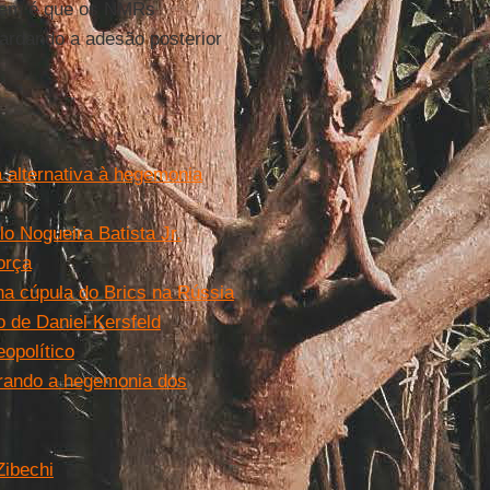
agem é que os NMRs
uardando a adesão posterior
alternativa à hegemonia
o Nogueira Batista Jr.
orça
na cúpula do Brics na Rússia
 de Daniel Kersfeld
opolítico
erando a hegemonia dos
Zibechi