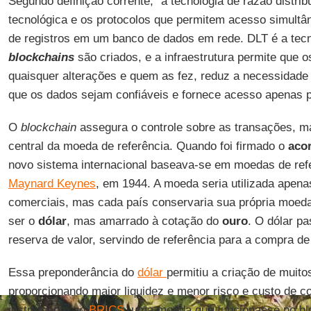
Segundo definição corrente, “a tecnologia de razão distribu
tecnológica e os protocolos que permitem acesso simultân
de registros em um banco de dados em rede. DLT é a tecno
blockchains
são criados, e a infraestrutura permite que 
quaisquer alterações e quem as fez, reduz a necessidade 
que os dados sejam confiáveis e fornece acesso apenas p
O
blockchain
assegura o controle sobre as transações, m
central da moeda de referência. Quando foi firmado o
aco
novo sistema internacional baseava-se em moedas de re
Maynard Keynes
, em 1944. A moeda seria utilizada apena
comerciais, mas cada país conservaria sua própria moed
ser o
dólar
, mas amarrado à cotação do
ouro
. O dólar pa
reserva de valor, servindo de referência para a compra de
Essa preponderância do
dólar
permitiu a criação de muito
proporcionando maior liquidez e menor risco e custo de c
instrumento ao
BRICS
, uma moeda que funcionasse no b