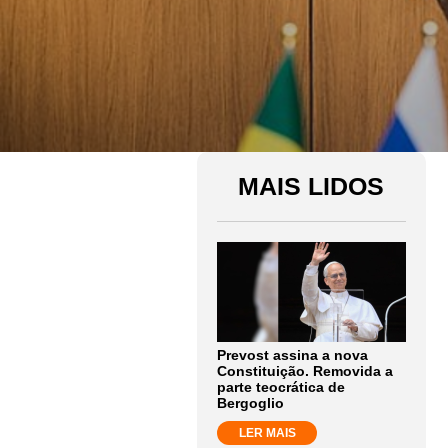
MAIS LIDOS
Prevost assina a nova
Constituição. Removida a
parte teocrática de
Bergoglio
LER MAIS