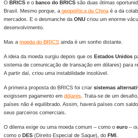
O
BRICS
e o
banco do BRICS
são duas ótimas oportunid
Brasil. Mesmo porque, a
geopolítica da China
é a da colab
mercados. E o desmanche da
ONU
criou um enorme vácu
desenvolvimento.
Mas a
moeda do BRICS
ainda é um sonho distante.
A ideia da moeda surgiu depois que os
Estados Unidos
pa
sistema de comunicação de transação em dólares) para ret
A partir daí, criou uma instabilidade insolúvel.
A primeira proposta do BRICS foi criar
sistemas alternat
exigissem pagamento em
dólares
. Trata-se de um desafio
países não é equilibrado. Assim, haverá países com saldo
seus parceiros comerciais.
O dilema exige ou uma moeda comum – como o
euro
– ou
como o
DES
(Direito Especial de Saque), do
FMI
.