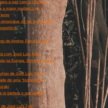
 para a paz com a Ucrânia
na a maior mudança no
leste
 se emancipar da UE e dos EUA
opolítico
tigo de Andres Ferrari e José
ta com José Luís Fiori
ada na Europa. Entrevista com
rtigo de José Luís Fiori
dade de uma “bússola de
ozaki
já ganhou o que queria.
 de José Luís Fiori