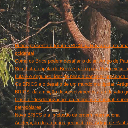
apresentada há tempos por economistas russos. A vant
poderiam ser criadas por um grupo restrito de países, ag
dos demais.
Leia mais
Putin apresenta o fórum BRICS na Rússia como uma 
ocidental
Como os Brics podem desafiar o dólar. Artigo de Paul
Sem Lula, cúpula do Brics é palco para Putin exibir f
Lula é o segundo líder de peso a cancelar presença 
Os BRICS e o desafio de um mundo multipolar. Artigo
BRICS: da ambição desenvolvimentista ao desafio ge
Crise e “desdolarização” da economia mundial: sup
petrodólares
Novo BRICS e a implosão da ordem internacional
Aceleração dos tempos geopolíticos. Artigo de Raúl 