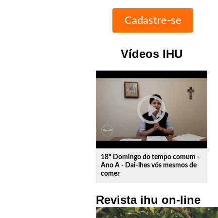
Vídeos IHU
play_circle_outline
18º Domingo do tempo comum -
Ano A - Dai-lhes vós mesmos de
comer
Revista ihu on-line