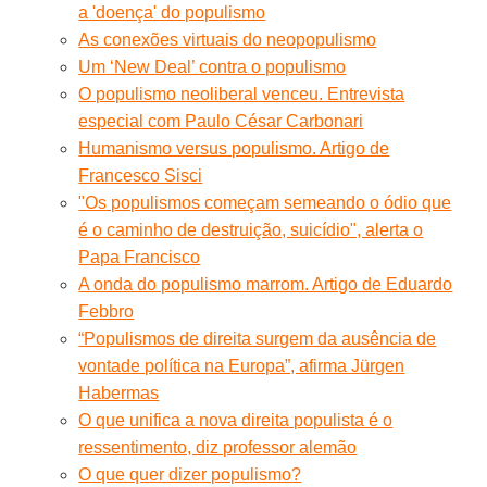
a 'doença' do populismo
As conexões virtuais do neopopulismo
Um ‘New Deal’ contra o populismo
O populismo neoliberal venceu. Entrevista
especial com Paulo César Carbonari
Humanismo versus populismo. Artigo de
Francesco Sisci
"Os populismos começam semeando o ódio que
é o caminho de destruição, suicídio", alerta o
Papa Francisco
A onda do populismo marrom. Artigo de Eduardo
Febbro
“Populismos de direita surgem da ausência de
vontade política na Europa”, afirma Jürgen
Habermas
O que unifica a nova direita populista é o
ressentimento, diz professor alemão
O que quer dizer populismo?