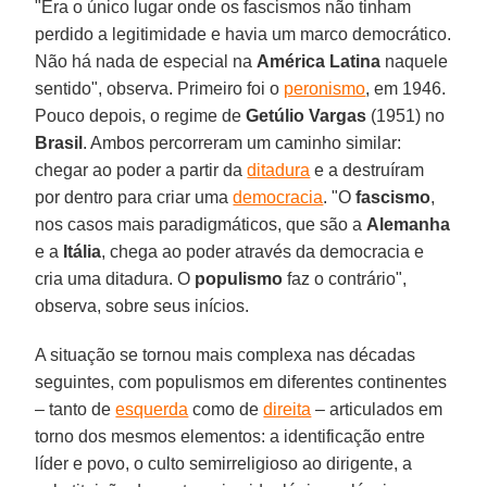
"Era o único lugar onde os fascismos não tinham
perdido a legitimidade e havia um marco democrático.
Não há nada de especial na
América Latina
naquele
sentido", observa. Primeiro foi o
peronismo
, em 1946.
Pouco depois, o regime de
Getúlio Vargas
(1951) no
Brasil
. Ambos percorreram um caminho similar:
chegar ao poder a partir da
ditadura
e a destruíram
por dentro para criar uma
democracia
. "O
fascismo
,
nos casos mais paradigmáticos, que são a
Alemanha
e a
Itália
, chega ao poder através da democracia e
cria uma ditadura. O
populismo
faz o contrário",
observa, sobre seus inícios.
A situação se tornou mais complexa nas décadas
seguintes, com populismos em diferentes continentes
– tanto de
esquerda
como de
direita
– articulados em
torno dos mesmos elementos: a identificação entre
líder e povo, o culto semirreligioso ao dirigente, a