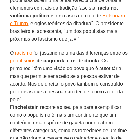
populistas fazem uma tentativa explícita de voltar a
elementos centrais da tradição fascista:
racismo
,
violência política
e, em casos como o de
Bolsonaro
e Trump
, elogios teóricos da ditadura". O presidente
brasileiro é, acrescenta, "um dos populistas mais
próximos ao fascismo que já vi".
O
racismo
foi justamente uma das diferenças entre os
populismos
de
esquerda
e os de
direita
. Os
primeiros "têm uma visão de povo que é autoritária,
mas que permite ser aceito se a pessoa estiver de
acordo. Nos de direita, o povo também é construído
por coisas que a pessoa não decide, como a cor da
pele".
Finchelstein
recorre ao seu país para exemplificar
como o populismo é mais um continente que um
conteúdo, uma espécie de gaveta onde cabem
diferentes categorias, como os torcedores de um time
que não viram a casaca se o treinador e o estilo de