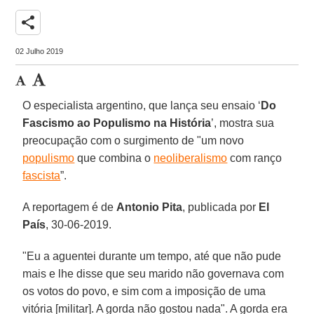
share
02 Julho 2019
O especialista argentino, que lança seu ensaio ‘
Do
Fascismo ao Populismo na História
’, mostra sua
preocupação com o surgimento de "um novo
populismo
que combina o
neoliberalismo
com ranço
fascista
”.
A reportagem é de
Antonio Pita
, publicada por
El
País
, 30-06-2019.
"Eu a aguentei durante um tempo, até que não pude
mais e lhe disse que seu marido não governava com
os votos do povo, e sim com a imposição de uma
vitória [militar]. A gorda não gostou nada". A gorda era