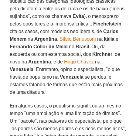
substituição das categorias ideológicas clássicas
pela dicotomia entre os de cima e os de baixo ("meus
sujinhos", como os chamava
Evita
), o menosprezo
pelos opositores e a imprensa crítica...
Finchelstein
cita os casos, com modelos neoliberais, de
Carlos
Menem
na
Argentina
,
Silvio Berlusconi
na
Itália
e
Fernando Collor de Mello
no
Brasil
. Ou, da
esquerda ou com estampa social, dos
Kirchner
, de
novo na
Argentina
, e de
Hugo Chávez
na
Venezuela
. Entretanto, opina o especialista, "o que
havia de populismo na
Venezuela
se perdeu, e
estamos falando de formas que estão mais próximas
de uma ditadura".
Em alguns casos, o populismo significou ao mesmo
tempo "uma ampliação e uma limitação de direitos".
Um "pacote", nas palavras do especialista, pelo que
"os pobres são menos pobres e os ricos menos ricos",