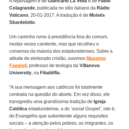
A reportagem é de
Giancarlo La Vella
e de
Fabio
Colagrande
, publicada no sítio italiano da
Rádio
Vaticano
, 20-01-2017. A tradução é de
Moisés
Sbardelotto
.
Um caminho rumo à presidência fora do comum,
muitas vezes candente, mas que recolheu o
consenso da maioria dos estadunidenses. Sobre a
atitude do eleitorado cristão, ouvimos
Massimo
Faggioli
, professor de teologia da
Villanova
University
, na
Filadélfia
.
“A sua mensagem aos católicos foi totalmente
centrada na questão do aborto. Em vez disso, ele
transgrediu uma grandíssima tradição de
Igreja
Católica
estadunidense, a do
‘social Gospel’
, isto é,
do Evangelho que subentende alguns requisitos
sociais – a atenção pelos pobres, os imigrantes, os