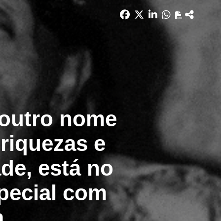
, outro nome
 riquezas e
de, está no
special com
a