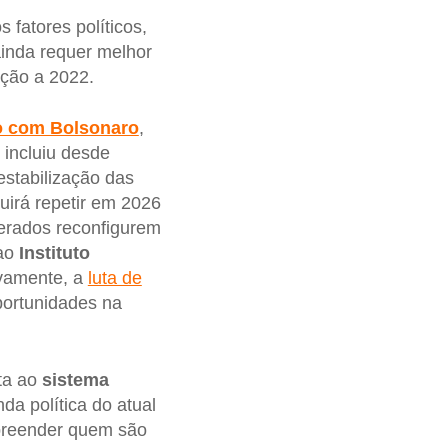
 fatores políticos,
ainda requer melhor
ação a 2022.
 com Bolsonaro
,
 incluiu desde
estabilização das
irá repetir em 2026
perados reconfigurem
 ao
Instituto
ovamente, a
luta de
portunidades na
ta ao
sistema
da política do atual
preender quem são