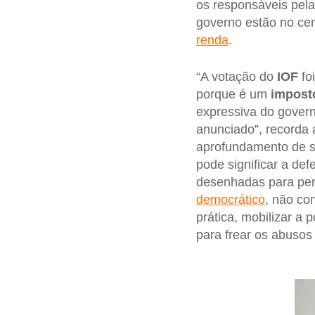
os responsáveis pela
governo estão no cen
renda
.
“A votação do
IOF
foi
porque é um
impost
expressiva do gover
anunciado”, recorda 
aprofundamento de su
pode significar a def
desenhadas para pe
democrático
, não co
prática, mobilizar a 
para frear os abusos 