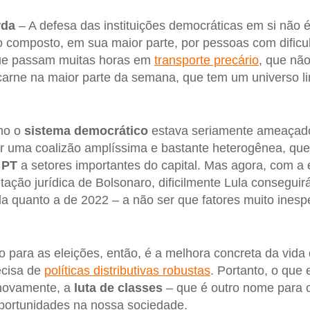
rda
– A defesa das instituições democráticas em si não é
o composto, em sua maior parte, por pessoas com dificu
que passam muitas horas em
transporte precário
, que nã
carne na maior parte da semana, que tem um universo l
mo o
sistema democrático
estava seriamente ameaça
r uma coalizão amplíssima e bastante heterogênea, que
o
PT
a setores importantes do capital. Mas agora, com a 
ilitação jurídica de Bolsonaro, dificilmente Lula consegui
a quanto a de 2022 – a não ser que fatores muito ines
vo para as eleições, então, é a melhora concreta da vida
ecisa de
políticas distributivas robustas
. Portanto, o que 
novamente, a
luta de classes
– que é outro nome para o 
oportunidades na nossa sociedade.