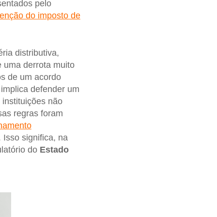
esentados pelo
senção do imposto de
ia distributiva,
e uma derrota muito
os de um acordo
implica defender um
instituições não
ssas regras foram
onamento
Isso significa, na
ulatório do
Estado