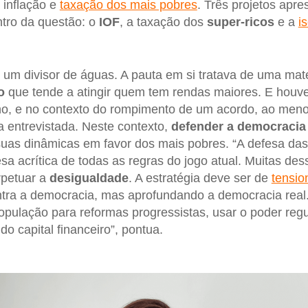
 inflação e
taxação dos mais pobres
. Três projetos apr
tro da questão: o
IOF
, a taxação dos
super-ricos
e a
i
 um divisor de águas. A pauta em si tratava de uma matér
o
que tende a atingir quem tem rendas maiores. E houv
no, e no contexto do rompimento de um acordo, ao men
a entrevistada. Neste contexto,
defender a democracia
as dinâmicas em favor dos mais pobres. “A defesa das 
esa acrítica de todas as regras do jogo atual. Muitas de
rpetuar a
desigualdade
. A estratégia deve ser de
tensi
ntra a democracia, mas aprofundando a democracia real. 
população para reformas progressistas, usar o poder reg
do capital financeiro”, pontua.