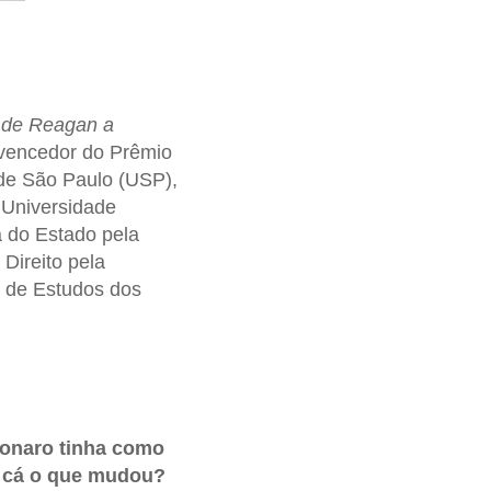
: de Reagan a
e vencedor do Prêmio
 de São Paulo (USP),
a Universidade
a do Estado pela
Direito pela
 de Estudos dos
sonaro tinha como
a cá o que mudou?