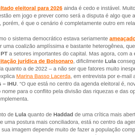
ltado eleitoral para 2026
ainda é cedo e instável. Muitos
 estão em jogo e prever como será a disputa é algo que 
, porém, é que o cenário é completamente outro em rel
omo o sistema democrático estava seriamente
ameaçado
r uma coalizão amplíssima e bastante heterogênea, que
o
PT
a setores importantes do capital. Mas agora, com a 
litação jurídica de Bolsonaro
, dificilmente
Lula
consegu
a quanto a de 2022 – a não ser que fatores muito ines
 explica
Marina Basso Lacerda
, em entrevista por e-mail
 – IHU
. “O que está no centro da agenda eleitoral é, n
 nome para o conflito pela divisão das riquezas e das o
omplementa.
nto de
Lula
quanto de
Haddad
de uma crítica mais aber
e uma postura mais conciliadora, está no centro da agen
e sua imagem depende muito de fazer a população com