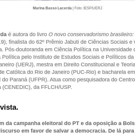
Marina Basso Lacerda
| Foto: IESP/UERJ
rda
é autora do livro
O novo conservadorismo brasileiro
9), finalista do 62º Prêmio Jabuti de Ciências Sociais 
a. Pós-doutoranda em Ciência Política na Universidade
Política pelo Instituto de Estudos Sociais e Políticos d
aneiro (UERJ), mestra em Direito Constitucional e Teori
ade Católica do Rio de Janeiro (PUC-Rio) e bacharela em 
l do Paraná (UFPR). Atua como pesquisadora do Centro
ia (CENEDIC), da FFLCH/USP.
vista.
om da campanha eleitoral do PT e da oposição a Bol
discurso em favor de salvar a democracia. De lá par