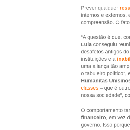
Prever qualquer
resu
internos e externos,
compreensão. O fato
“A questão é que, c
Lula
conseguiu reuni
desafetos antigos d
instituições e a
inabi
uma aliança tão ampl
o tabuleiro político”,
Humanitas Unisinos
classes
– que é outro
nossa sociedade”, c
O comportamento ta
financeiro
, em vez d
governo. Isso porqu