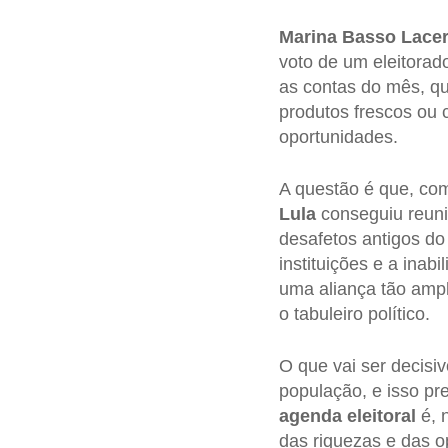
Marina Basso Lace
voto de um eleitorad
as contas do mês, 
produtos frescos ou 
oportunidades.
A questão é que, co
Lula
conseguiu reuni
desafetos antigos d
instituições e a inab
uma aliança tão ampl
o tabuleiro político.
O que vai ser decisi
população, e isso pr
agenda eleitoral
é, 
das riquezas e das 