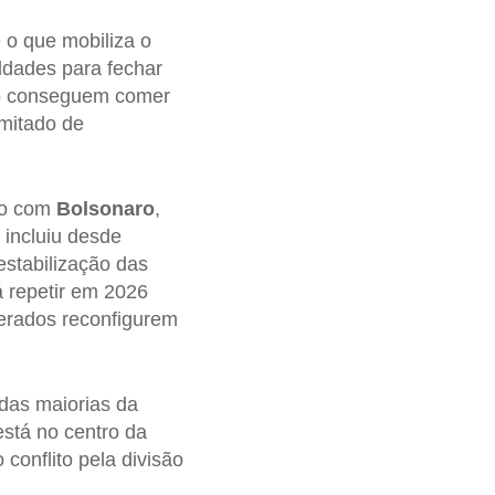
 o que mobiliza o
ldades para fechar
o conseguem comer
imitado de
do com
Bolsonaro
,
 incluiu desde
estabilização das
rá repetir em 2026
perados reconfigurem
 das maiorias da
está no centro da
conflito pela divisão