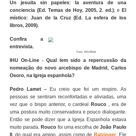
Un jesuita sin papeles: la aventura de una
conciencia (Ed. Temas de Hoy, 2005, 2. ed.)
; e
El
místico: Juan de la Cruz (Ed. La esfera de los
libros, 2009)
.
Confira a
entrevista.
Foto: IHU/Web
IHU On-Line - Qual tem sido a repercussão da
nomeação do novo arcebispo de Madrid, Carlos
Osoro, na Igreja espanhola?
Pedro Lamet –
Eu creio que foi um respiro. As
pessoas se sentiram reconfortadas e aliviadas, uma
vez que o bispo anterior, o cardeal
Rouco
, era de
uma postura muito conservadora e pouco dialogante.
Então se pode dizer que a Igreja Espanhola estava
muito parada.
Rouco
foi uma escolha de
João Paulo
II
, do qual era amigo, assim como de
Ratzinger
. Ele