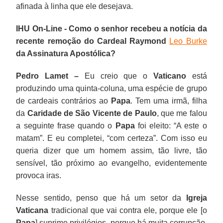
afinada à linha que ele desejava.
IHU On-Line - Como o senhor recebeu a notícia da
recente remoção do Cardeal Raymond
Leo Burke
da Assinatura Apostólica?
Pedro Lamet –
Eu creio que o
Vaticano
está
produzindo uma quinta-coluna, uma espécie de grupo
de cardeais contrários ao
Papa
. Tem uma irmã, filha
da
Caridade de São Vicente de Paulo
, que me falou
a seguinte frase quando o
Papa
foi eleito: “A este o
matam”. E eu completei, “com certeza”. Com isso eu
queria dizer que um homem assim, tão livre, tão
sensível, tão próximo ao evangelho, evidentemente
provoca iras.
Nesse sentido, penso que há um setor da
Igreja
Vaticana
tradicional que vai contra ele, porque ele [o
Papa
] suprime privilégios, porque há muita corrupção,