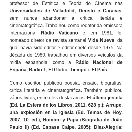
professor de Estética e Teoria do Cinema nas
Universidades de Valladolid, Deusto e Caracas
,
sem nunca abandonar a crítica literária e
cinematográfica. Trabalhou como redator da emissora
internacional
Rádio Vaticano
e, em 1981, foi
nomeado diretor da revista semanal
Vida Nueva
, da
qual havia sido editor e editor-chefe desde 1975. Na
década de 1980, trabalhou em diversos veículos da
mídia espanhola, como a
Rádio Nacional de
España
,
Radio 1
,
El Globo
,
Tiempo
e
El País
.
Como escritor, publicou poesia, ensaio, biografias,
crítica literária e cinematográfica. Também publicou
vários livros, entre eles destacamos:
El último jesuita
(Ed. La Esfera de los Libros, 2011, 628 p.)
;
Arrupe,
una explosión en la Iglesia (Ed. Temas de Hoy,
2007, 10. ed.)
;
Hombre y Papa (Biografia de João
Paulo II) (Ed. Espasa Calpe, 2005)
;
Díez-Alegría: