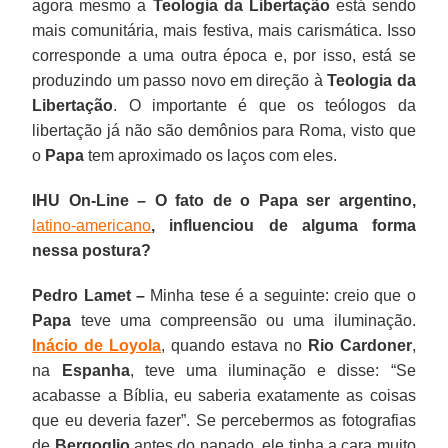
agora mesmo a
Teologia da Libertação
está sendo
mais comunitária, mais festiva, mais carismática. Isso
corresponde a uma outra época e, por isso, está se
produzindo um passo novo em direção à
Teologia da
Libertação
. O importante é que os teólogos da
libertação já não são demônios para Roma, visto que
o
Papa
tem aproximado os laços com eles.
IHU On-Line – O fato de o Papa ser argentino,
latino-americano
, influenciou de alguma forma
nessa postura?
Pedro Lamet –
Minha tese é a seguinte: creio que o
Papa
teve uma compreensão ou uma iluminação.
Inácio de Loyola
, quando estava no
Rio Cardoner
,
na
Espanha
, teve uma iluminação e disse: “Se
acabasse a Bíblia, eu saberia exatamente as coisas
que eu deveria fazer”. Se percebermos as fotografias
de
Bergoglio
antes do papado, ele tinha a cara muito