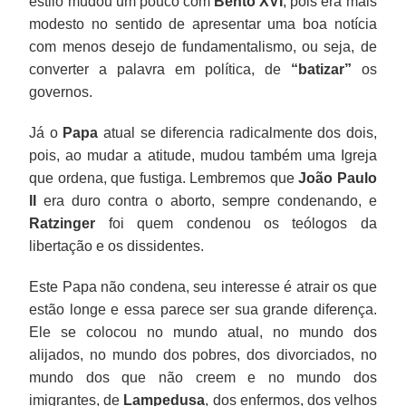
estilo mudou um pouco com
Bento XVI
, pois era mais
modesto no sentido de apresentar uma boa notícia
com menos desejo de fundamentalismo, ou seja, de
converter a palavra em política, de
“batizar”
os
governos.
Já o
Papa
atual se diferencia radicalmente dos dois,
pois, ao mudar a atitude, mudou também uma Igreja
que ordena, que fustiga. Lembremos que
João Paulo
II
era duro contra o aborto, sempre condenando, e
Ratzinger
foi quem condenou os teólogos da
libertação e os dissidentes.
Este Papa não condena, seu interesse é atrair os que
estão longe e essa parece ser sua grande diferença.
Ele se colocou no mundo atual, no mundo dos
alijados, no mundo dos pobres, dos divorciados, no
mundo dos que não creem e no mundo dos
imigrantes, de
Lampedusa
, dos enfermos, dos velhos