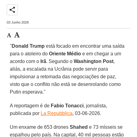
share
03 Junho 2026
"
Donald Trump
está focado em encontrar uma saída
para o atoleiro do
Oriente Médio
e em chegar a um
acordo com o
Irã
. Segundo o
Washington Post
,
aliás, a escalada na Ucrânia pode servir para
impulsionar a retomada das negociações de paz,
visto que o conflito não está se desenrolando como
Putin esperava."
A reportagem é de
Fabio Tonacci
, jornalista,
publicada por
La Repubblica
, 03-06-2026.
Um enxame de 653 drones
Shahed
e 73 mísseis se
espalhou pelo país. Na capital, 40 mil pessoas estão