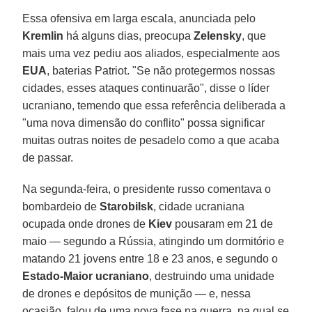
Essa ofensiva em larga escala, anunciada pelo
Kremlin
há alguns dias, preocupa
Zelensky
, que
mais uma vez pediu aos aliados, especialmente aos
EUA
, baterias Patriot. "Se não protegermos nossas
cidades, esses ataques continuarão", disse o líder
ucraniano, temendo que essa referência deliberada a
"uma nova dimensão do conflito" possa significar
muitas outras noites de pesadelo como a que acaba
de passar.
Na segunda-feira, o presidente russo comentava o
bombardeio de
Starobilsk
, cidade ucraniana
ocupada onde drones de
Kiev
pousaram em 21 de
maio — segundo a Rússia, atingindo um dormitório e
matando 21 jovens entre 18 e 23 anos, e segundo o
Estado-Maior ucraniano
, destruindo uma unidade
de drones e depósitos de munição — e, nessa
ocasião, falou de uma nova fase na guerra, na qual se