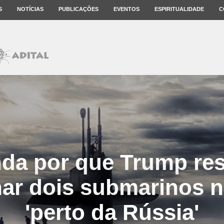
S
NOTÍCIAS
PUBLICAÇÕES
EVENTOS
ESPIRITUALIDADE
C
da por que Trump re
nar dois submarinos n
'perto da Rússia'