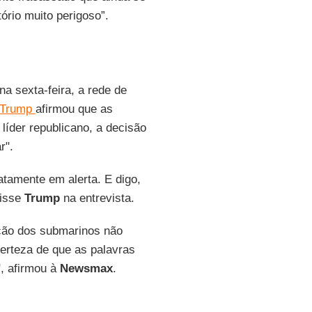
tório muito perigoso”.
a sexta-feira, a rede de
Trump
afirmou que as
íder republicano, a decisão
r".
atamente em alerta. E digo,
disse
Trump
na entrevista.
ção dos submarinos não
erteza de que as palavras
", afirmou à
Newsmax
.