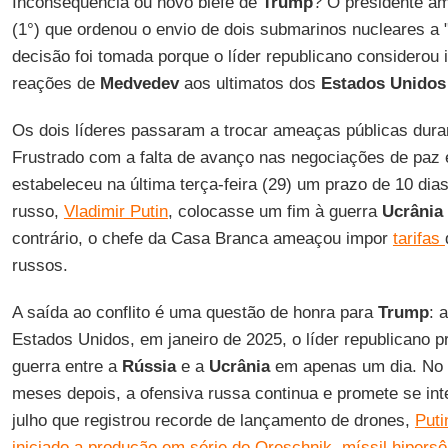
Inconsequência ou novo blefe de
Trump
? O presidente am
(1°) que ordenou o envio de dois submarinos nucleares a "
decisão foi tomada porque o líder republicano considerou 
reações de
Medvedev
aos ultimatos dos
Estados Unidos
Os dois líderes passaram a trocar ameaças públicas dura
Frustrado com a falta de avanço nas negociações de paz
estabeleceu na última terça-feira (29) um prazo de 10 dia
russo,
Vladimir Putin
, colocasse um fim à guerra
Ucrânia
contrário, o chefe da Casa Branca ameaçou impor
tarifas
russos.
A saída ao conflito é uma questão de honra para
Trump
: 
Estados Unidos, em janeiro de 2025, o líder republicano
guerra entre a
Rússia
e a
Ucrânia
em apenas um dia. No e
meses depois, a ofensiva russa continua e promete se int
julho que registrou recorde de lançamento de drones,
Puti
iniciado a produção em série do Oreschnik, míssil hipersô