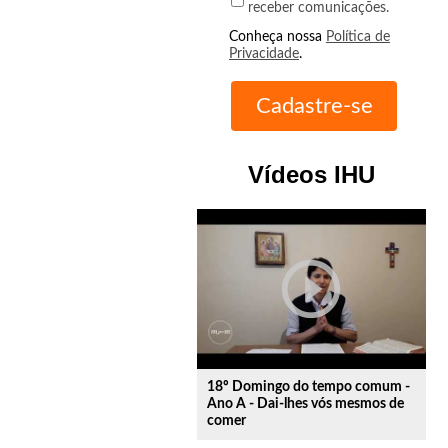
receber comunicações.
Conheça nossa
Política de
Privacidade
.
Vídeos IHU
play_circle_outline
18º Domingo do tempo comum -
Ano A - Dai-lhes vós mesmos de
comer