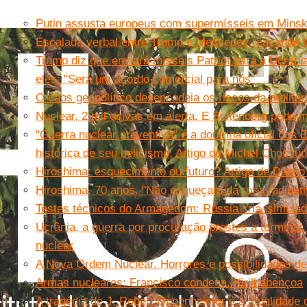
Putin assusta europeus com supermísseis em Mins
Escalada verbal entre Trump e Medvedev reacende t
Trump diz que enviará mísseis Patriot para a Ucrân
eles: "Será um acordo comercial para nós"
O caos geopolítico desencadeia os riscos da prolife
Nuclear, 2 mil ogivas em alerta. E Soltenberg pede
“Guerra nuclear preventiva” é a doutrina oficial dos
histórica de seu belicismo. Artigo de Michel Chossu
Hiroshima: esquecimento ou futuro? Artigo de Danilo
Hiroshima, 70 anos. "Não esqueçam da rosa radioativ
Testes técnicos do Armagedom: Rússia cria ‘simulad
Ucrânia, a guerra por procuração prestes a terminar
nuclear
A Nova Ordem Nuclear. Horrores e possibilidades 
Armas nucleares: Francisco condena, Kirill abençoa
A tragédia de J. Robert Oppenheimer e a atualidade d