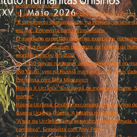
armamento nuclear
“O apocalipse nuclear é bastante provável” – Frases
“É o momento de maior risco, na História, de uma g
escala”. Entrevista com Carlos Umaña
O mundo na expectativa com os exercícios nucleare
“Um dos períodos mais perigosos da história da hum
mundial cresceu em 2022
As 4.150 ogivas nucleares ainda operacionais no m
“No futuro, vejo na Rússia mais putinismo, mais radi
Entrevista com Mira Milosevich
Rússia X Ucrânia. “Estratégia de moedor de carne, 
mortos”
Rússia-Ucrânia: Onufrio "excomunga" Kirill. Artigo d
Guerra Ucrânia-Rússia. A batalha no campo
"A paz na Ucrânia é uma esperança compartilhada. M
complexa". Entrevista com Amy Pope