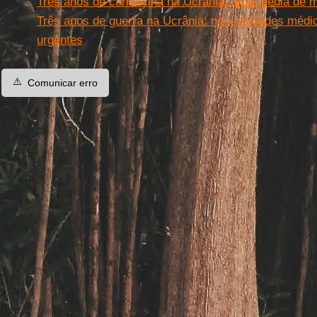
Três anos de carnificina na Ucrânia: uma média de mi
Três anos de guerra na Ucrânia: necessidades méd
urgentes
⚠️
Comunicar erro