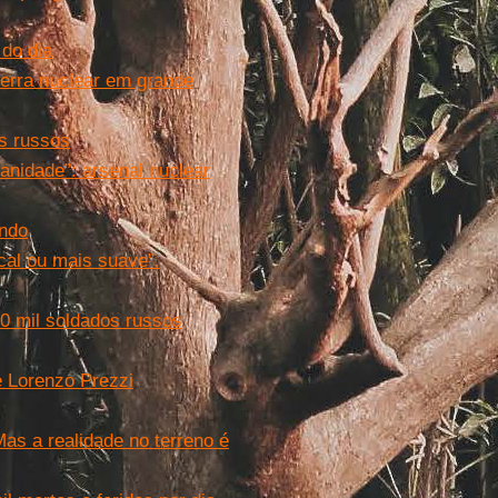
 do dia
uerra nuclear em grande
s russos
anidade”: arsenal nuclear
undo
cal ou mais suave”.
50 mil soldados russos
e Lorenzo Prezzi
as a realidade no terreno é