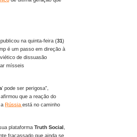
publicou na quinta-feira (
31
)
ump é um passo em direção à
viético de dissuasão
çar mísseis
a
’ pode ser perigosa”,
 afirmou que a reação do
 a
Rússia
está no caminho
sua plataforma
Truth Social
,
te fracassado que ainda se