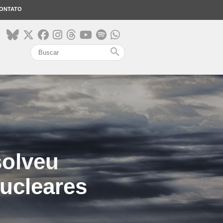
ONTATO
search
solveu
ucleares