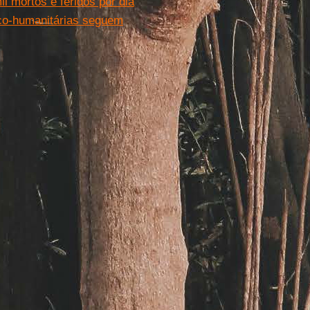
l mortos e feridos por dia
ico-humanitárias seguem