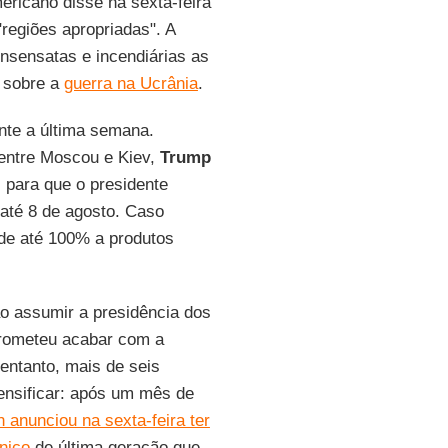
ericano disse na sexta-feira
regiões apropriadas". A
insensatas e incendiárias as
sobre a
guerra na Ucrânia
.
nte a última semana.
 entre Moscou e Kiev,
Trump
s para que o presidente
até 8 de agosto. Caso
de até 100% a produtos
ao assumir a presidência dos
 prometeu acabar com a
ntanto, mais de seis
ensificar: após um mês de
n anunciou na sexta-feira ter
nico
de última geração que