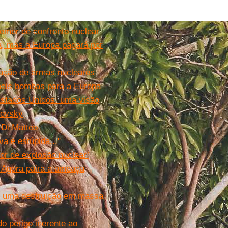
k
emor de confronto nuclear
ia, mas a Europa pagará por
ração de armas nucleares
 mais bombas para a Europa
 Estados Unidos: uma visão
dovsky
 Di Matteo
a e estúpida..."
or de explosão nuclear’
. Agora paira a ameaça
de uma destruição em massa
o perigo inerente ao