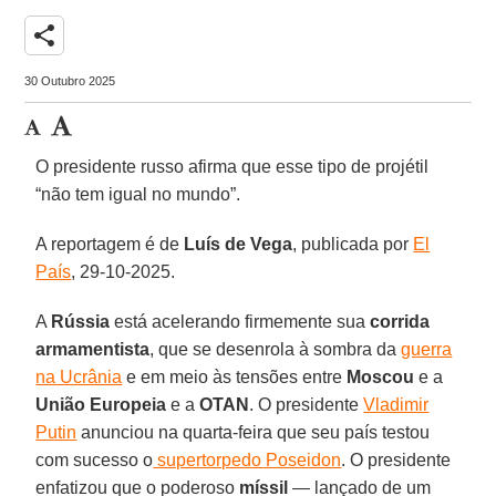
share
30 Outubro 2025
O presidente russo afirma que esse tipo de projétil
“não tem igual no mundo”.
A reportagem é de
Luís de Vega
, publicada por
El
País
, 29-10-2025.
A
Rússia
está acelerando firmemente sua
corrida
armamentista
, que se desenrola à sombra da
guerra
na Ucrânia
e em meio às tensões entre
Moscou
e a
União Europeia
e a
OTAN
. O presidente
Vladimir
Putin
anunciou na quarta-feira que seu país testou
com sucesso o
supertorpedo Poseidon
. O presidente
enfatizou que o poderoso
míssil
— lançado de um