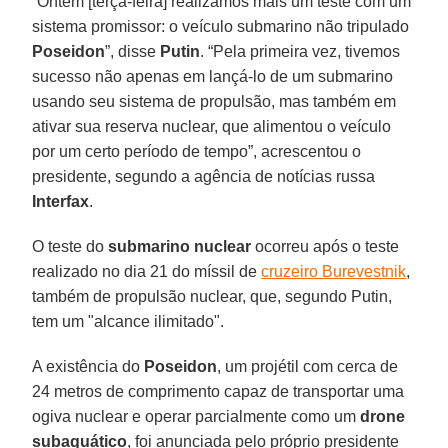
“Ontem [terça-feira] realizamos mais um teste com um
sistema promissor: o veículo submarino não tripulado
Poseidon
”, disse
Putin
. “Pela primeira vez, tivemos
sucesso não apenas em lançá-lo de um submarino
usando seu sistema de propulsão, mas também em
ativar sua reserva nuclear, que alimentou o veículo
por um certo período de tempo”, acrescentou o
presidente, segundo a agência de notícias russa
Interfax
.
O teste do
submarino nuclear
ocorreu após o teste
realizado no dia 21 do míssil de
cruzeiro Burevestnik
,
também de propulsão nuclear, que, segundo Putin,
tem um "alcance ilimitado".
A existência do
Poseidon
, um projétil com cerca de
24 metros de comprimento capaz de transportar uma
ogiva nuclear e operar parcialmente como um
drone
subaquático
, foi anunciada pelo próprio presidente