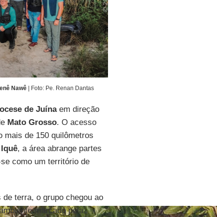
awenê Nawê
| Foto: Pe. Renan Dantas
ocese de Juína
em direção
de
Mato Grosso
. O acesso
o mais de 150 quilômetros
e
Iquê
, a área abrange partes
se como um território de
de terra, o grupo chegou ao
 ambiente marcado pela