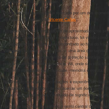
espiritualidade da comunidade.
O segundo dia da missão foi marcado por um dos momentos
até o local do martírio de
Vicente Cañas
.
A equipe seguiu por uma viagem de aproximadamente seis
da região. O percurso, longo e silencioso, foi vivido como
e preparação para o que seria encontrado ao final do traje
Vicente
viveu seus últimos dias — uma área que servia 
do retorno à aldeia, como forma de proteção sanitária —
profundo sentimento de reverência. Ali, onde sua vida foi 
momento intenso de espiritualidade, memória e escuta.
Partilharam-se relatos, recordações e experiências de q
realidade. O lugar deixou de ser apenas um ponto geográf
espaço de memória viva, carregado de significado histórico
Foi nesse local que se realizou o gesto central da missã