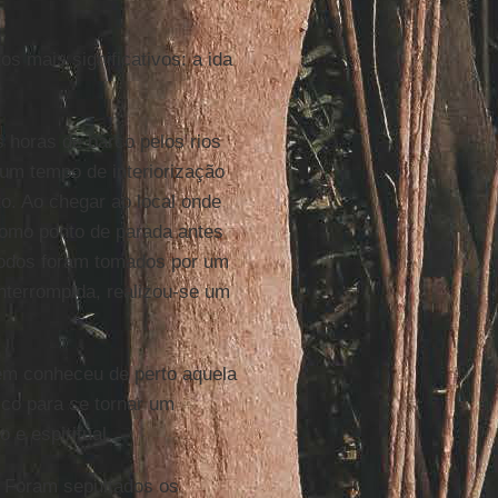
 mais significativos: a ida
 horas de barco pelos rios
 um tempo de interiorização
to. Ao chegar ao local onde
como ponto de parada antes
 todos foram tomados por um
interrompida, realizou-se um
uem conheceu de perto aquela
ico para se tornar um
 e espiritual.
o. Foram sepultados os