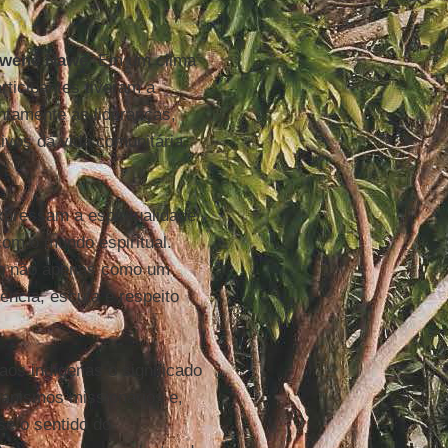
wenê Nawê
. Em um clima
rticipantes tiveram a
entamente as lideranças,
ivos da vida comunitária,
xpressam a espiritualidade
com o mundo espiritual.
ão não apenas como um
ncia, escuta e respeito
os indígenas o significado
ganismos missionários e,
se o sentido do