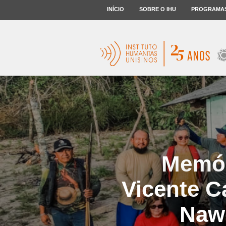
INÍCIO
SOBRE O IHU
PROGRAMA
Memóri
Vicente C
Nawê