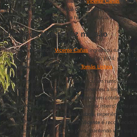
sepultamento da calota craniana de
Vicente Cañas
(
Kiwxi
um caminho maior — um sinal de memória, de busca por j
vínculos — que não encerra a história, mas a mantém viv
Uma vida que se fez missão
Nascido na
Espanha
,
Vicente Cañas
ingressou na
Compa
e chegou ao Brasil na década de 1970. Em 1974, participo
povo
Enawenê Nawê
, ao lado de
Tomás Lisboa
.
A partir desse encontro, sua vida tomou um rumo definitiv
caminho de profunda inculturação: aprendeu a língua, as
povo e passou a partilhar integralmente seu cotidiano. Fo
nome de
Kiwxi
— "aquele que se doa por inteiro". Seu pr
povo ocorreu ao lado de
Tomás Lisboa
, experiência que
missão. Para os
Enawenê Nawê
,
Vicente
é reconhecido 
mundo espiritual e cósmico do povo, mantendo viva sua 