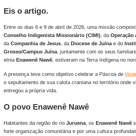
Eis o artigo.
Entre os dias 6 e 9 de abril de 2026, uma missão compost
Conselho Indigenista Missionário (CIMI)
, da
Operação 
da
Companhia de Jesus
, da
Diocese de Juína
e do
Inst
Grosso/Campus Juína
, juntamente com os seus familiar
etnia
Enawenê Nawê
, estiveram na Terra Indígena no no
A presença teve como objetivo celebrar a Páscoa de
Vice
o sepultamento de sua calota craniana no território onde 
entregou a própria vida.
O povo Enawenê Nawê
Habitantes da região do rio
Juruena
, os
Enawenê Nawê
s
forte organização comunitária e por uma cultura profundam