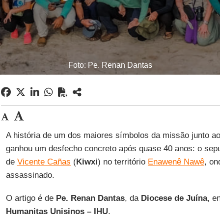
Foto: Pe. Renan Dantas
A história de um dos maiores símbolos da missão junto ao
ganhou um desfecho concreto após quase 40 anos: o sepu
de
Vicente Cañas
(
Kiwxi
) no território
Enawenê Nawê
, on
assassinado.
O artigo é de
Pe. Renan Dantas
, da
Diocese de Juína
, e
Humanitas Unisinos – IHU
.