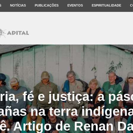
S
NOTÍCIAS
PUBLICAÇÕES
EVENTOS
ESPIRITUALIDADE
C
a, fé e justiça: a pá
añas na terra indíge
. Artigo de Renan D