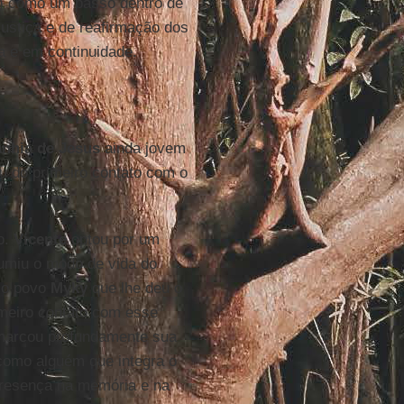
) como um passo dentro de
ustiça e de reafirmação dos
a e em continuidade.
nhia de Jesus
ainda jovem
u do primeiro contato com o
o.
Vicente
optou por um
sumiu o modo de vida do
i o povo
Myky
que lhe deu o
imeiro contato com esse
 marcou profundamente sua
como alguém que integra o
presença na memória e na