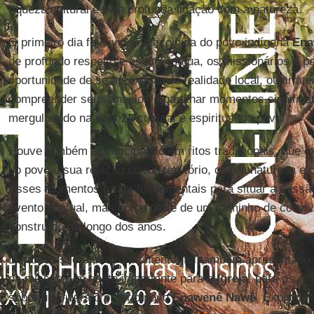
riqueza cultural e pela profunda ligação com a natureza.
O primeiro dia foi vivido na acolhida do povo indígena
Ena
de profundo respeito e escuta mútua, os missionários e pa
oportunidade de se aproximar da realidade local, ouvir at
compreender seus anseios e partilhar momentos significat
mergulhando na riqueza cultural e espiritual do povo.
Houve também a participação em ritos tradicionais, que e
do povo e sua relação com o território, com a natureza e 
Esses momentos foram fundamentais para situar a miss
evento pontual, mas como parte de um caminho de convivê
construído ao longo dos anos.
Durante esse primeiro momento, foi também apresentado a
da missão: um gesto importante para a
Igreja
, para os or
sobretudo, para o próprio povo
Enawenê Nawê
. Explicou-