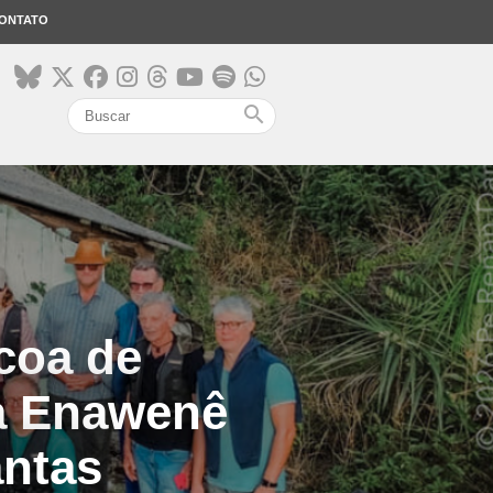
ONTATO
search
scoa de
na Enawenê
antas