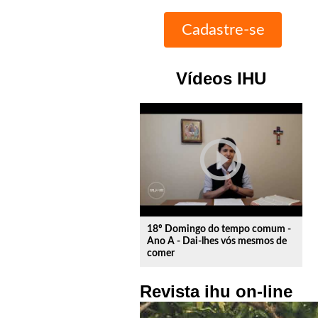
Vídeos IHU
play_circle_outline
18º Domingo do tempo comum -
Ano A - Dai-lhes vós mesmos de
comer
Revista ihu on-line