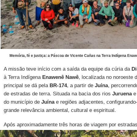
Memória, fé e justiça: a Páscoa de Vicente Cañas na Terra Indígena En
A missão teve início com a saída da equipe da cúria da
Di
à Terra Indígena
Enawenê Nawê
, localizada no noroeste 
principal se dá pela
BR-174
, a partir de
Juína
, percorrend
de estradas de terra. Situada na bacia dos rios
Juruena
do município de
Juína
e regiões adjacentes, configurando-
grande relevância ambiental, cultural e espiritual.
Após aproximadamente três horas de viagem por estradas 
território do povo
Enawenê Nawê
, sendo acolhido em um