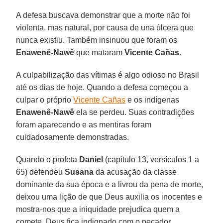
A defesa buscava demonstrar que a morte não foi
violenta, mas natural, por causa de una úlcera que
nunca existiu. Também insinuou que foram os
Enawenê-Nawê
que mataram
Vicente Cañas
.
A culpabilização das vítimas é algo odioso no Brasil
até os dias de hoje. Quando a defesa começou a
culpar o próprio
Vicente Cañas
e os indígenas
Enawenê-Nawê
ela se perdeu. Suas contradições
foram aparecendo e as mentiras foram
cuidadosamente demonstradas.
Quando o profeta
Daniel
(capítulo 13, versículos 1 a
65) defendeu
Susana
da acusação da classe
dominante da sua época e a livrou da pena de morte,
deixou uma lição de que Deus auxilia os inocentes e
mostra-nos que a iniquidade prejudica quem a
comete. Deus fica indignado com o pecador