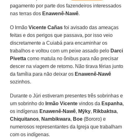
pagamento por parte dos fazendeiros interessados
nas terras dos
Enawenê-Nawê
.
O Irmão
Vicente Cañas
foi avisado das ameaças
feitas e dos perigos que passava, por isso veio
discretamente a Cuiabá para encaminhar os
trabalhos e voltou com um peixe assado pelo
Darci
Pivetta
como matula no ônibus para não precisar
descer na viagem de retorno. Não tirava férias junto
da família para não deixar os
Enawenê-Nawê
sozinhos.
Durante o Júri estiveram presentes três sobrinhas e
um sobrinho do
Irmão Vicente
vindos da
Espanha
,
os indígenas
Enawenê-Nawê
,
Mÿky
,
Rikbaktsa
,
Chiquitanos
,
Nambikwara
,
Boe
(Bororo) e
numerosos representantes da Igreja que trabalham
com os indígenas.