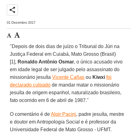
share
01 Dezembro 2017
"Depois de dois dias de juízo o Tribunal do Júri na
Justiça Federal em Cuiabá, Mato Grosso (Brasil)
[1],
Ronaldo Antônio Osmar
, o único acusado vivo
em idade legal de ser julgado pelo assassinato do
missionário jesuíta
Vicente Cañas
ou
Kiwxi
foi
declarado culpado
de mandar matar o missionário
jesuíta de origem espanhol, naturalizado brasileiro,
fato ocorrido em 6 de abril de 1987."
O comentário é de
Aloir Pacini
, padre jesuíta, mestre
e doutor em Antropologia Social e é professor da
Universidade Federal de Mato Grosso - UFMT.