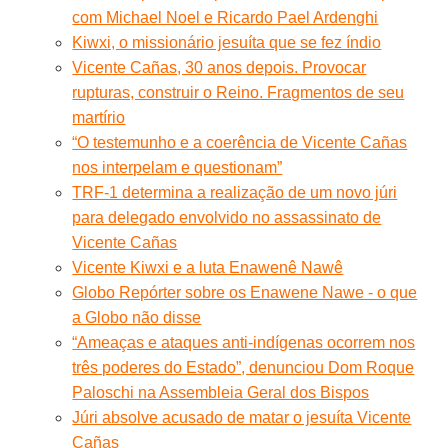
com Michael Noel e Ricardo Pael Ardenghi
Kiwxi, o missionário jesuíta que se fez índio
Vicente Cañas, 30 anos depois. Provocar
rupturas, construir o Reino. Fragmentos de seu
martírio
“O testemunho e a coerência de Vicente Cañas
nos interpelam e questionam”
TRF-1 determina a realização de um novo júri
para delegado envolvido no assassinato de
Vicente Cañas
Vicente Kiwxi e a luta Enawenê Nawê
Globo Repórter sobre os Enawene Nawe - o que
a Globo não disse
“Ameaças e ataques anti-indígenas ocorrem nos
três poderes do Estado”, denunciou Dom Roque
Paloschi na Assembleia Geral dos Bispos
Júri absolve acusado de matar o jesuíta Vicente
Cañas