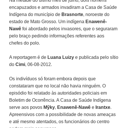
Na metade do último mês de julho, dois homens
encapuzados e armados invadiram a Casa de Saúde
Indígena do município de
Brasnorte
, noroeste do
estado de Mato Grosso. Um indígena
Enawenê-
Nawê
foi abordado pelos invasores, que o seguraram
pelo braço pedindo informações referentes aos
chefes do polo.
A reportagem é de
Luana Luizy
e publicada pelo sítio
do
Cimi
, 06-08-2012.
Os indivíduos só foram embora depois que
constataram que no local não havia ninguém. O
episódio foi relatado às autoridades policiais em
Boletim de Ocorrência. A Casa de Saúde Indígena
serve aos povos
Mỹky
,
Enawenê-Nawê
e
Irantxe
.
Apreensivos com a possibilidade de novas ameaças
e até mesmo atentados, os funcionários do centro