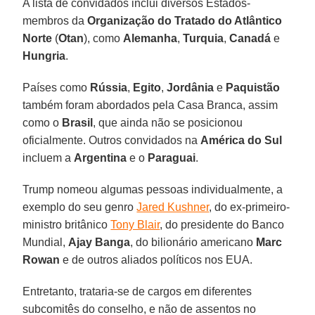
A lista de convidados inclui diversos Estados-
membros da
Organização do Tratado do Atlântico
Norte
(
Otan
), como
Alemanha
,
Turquia
,
Canadá
e
Hungria
.
Países como
Rússia
,
Egito
,
Jordânia
e
Paquistão
também foram abordados pela Casa Branca, assim
como o
Brasil
, que ainda não se posicionou
oficialmente. Outros convidados na
América do Sul
incluem a
Argentina
e o
Paraguai
.
Trump nomeou algumas pessoas individualmente, a
exemplo do seu genro
Jared Kushner
, do ex‑primeiro-
ministro britânico
Tony Blair
, do presidente do Banco
Mundial,
Ajay Banga
, do bilionário americano
Marc
Rowan
e de outros aliados políticos nos EUA.
Entretanto, trataria-se de cargos em diferentes
subcomitês do conselho, e não de assentos no