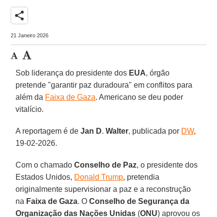
share
21 Janeiro 2026
Sob liderança do presidente dos
EUA
, órgão
pretende "garantir paz duradoura" em conflitos para
além da
Faixa de Gaza
. Americano se deu poder
vitalício.
A reportagem é de
Jan D
.
Walter
, publicada por
DW
,
19-02-2026.
Com o chamado
Conselho de Paz
, o presidente dos
Estados Unidos,
Donald Trump
, pretendia
originalmente supervisionar a paz e a reconstrução
na
Faixa de Gaza
. O
Conselho de Segurança da
Organização das Nações Unidas
(
ONU
) aprovou os