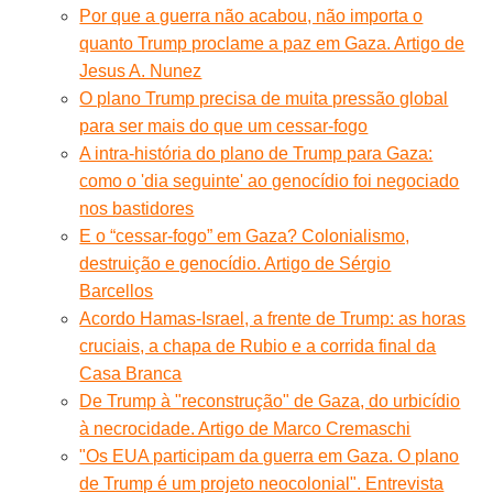
Por que a guerra não acabou, não importa o
quanto Trump proclame a paz em Gaza. Artigo de
Jesus A. Nunez
O plano Trump precisa de muita pressão global
para ser mais do que um cessar-fogo
A intra-história do plano de Trump para Gaza:
como o 'dia seguinte' ao genocídio foi negociado
nos bastidores
E o “cessar-fogo” em Gaza? Colonialismo,
destruição e genocídio. Artigo de Sérgio
Barcellos
Acordo Hamas-Israel, a frente de Trump: as horas
cruciais, a chapa de Rubio e a corrida final da
Casa Branca
De Trump à "reconstrução" de Gaza, do urbicídio
à necrocidade. Artigo de Marco Cremaschi
"Os EUA participam da guerra em Gaza. O plano
de Trump é um projeto neocolonial". Entrevista