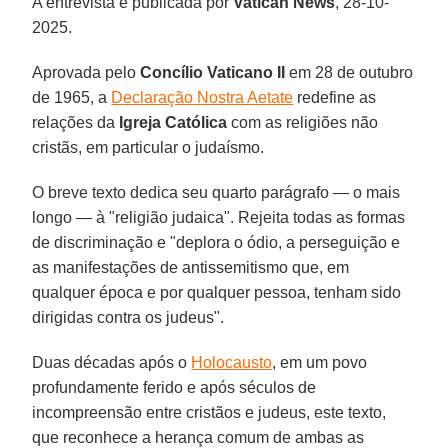
A entrevista é publicada por
Vatican
News
, 28-10-
2025.
Aprovada pelo
Concílio Vaticano II
em 28 de outubro
de 1965, a
Declaração Nostra Aetate
redefine as
relações da
Igreja Católica
com as religiões não
cristãs, em particular o judaísmo.
O breve texto dedica seu quarto parágrafo — o mais
longo — à "religião judaica". Rejeita todas as formas
de discriminação e "deplora o ódio, a perseguição e
as manifestações de antissemitismo que, em
qualquer época e por qualquer pessoa, tenham sido
dirigidas contra os judeus".
Duas décadas após o
Holocausto
, em um povo
profundamente ferido e após séculos de
incompreensão entre cristãos e judeus, este texto,
que reconhece a herança comum de ambas as