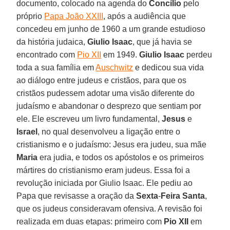
documento, colocado na agenda do
Concílio
pelo
próprio
Papa João XXIII
, após a audiência que
concedeu em junho de 1960 a um grande estudioso
da história judaica,
Giulio Isaac
, que já havia se
encontrado com
Pio XII
em 1949.
Giulio Isaac
perdeu
toda a sua família em
Auschwitz
e dedicou sua vida
ao diálogo entre judeus e cristãos, para que os
cristãos pudessem adotar uma visão diferente do
judaísmo e abandonar o desprezo que sentiam por
ele. Ele escreveu um livro fundamental,
Jesus
e
Israel
, no qual desenvolveu a ligação entre o
cristianismo e o judaísmo: Jesus era judeu, sua mãe
Maria
era judia, e todos os apóstolos e os primeiros
mártires do cristianismo eram judeus. Essa foi a
revolução iniciada por Giulio Isaac. Ele pediu ao
Papa que revisasse a oração da
Sexta
-
Feira
Santa
,
que os judeus consideravam ofensiva. A revisão foi
realizada em duas etapas: primeiro com
Pio XII
em