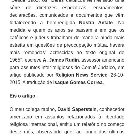
"
Desde 1965, os líderes católicos têm emitido uma
série de diretrizes específicas, ensinamentos,
declarações, comunicados e documentos que vêm
fortalecendo a bem-redigida
Nostra Aetate
. Na
medida e quem os anos se passam e em que os
católicos e judeus trabalham de maneira ainda mais
estreita em questões de preocupação mútua, haverá
mais “emendas” acrescidas ao texto original de
1965
", escreve
A. James Rudin
,
assessor americano
para assuntos inter-religiosos do Comitê Judaico,
em
artigo publicado por
Religion News Service
, 28-10-
2015. A
tradução de
Isaque Gomes Correa
.
Eis o artigo
.
O meu colega rabino,
David Saperstein
, conhecedor
americano em assuntos relacionados à liberdade
religiosa internacional, emitiu um relatório no começo
deste mês, observando que “ao longo dos últimos