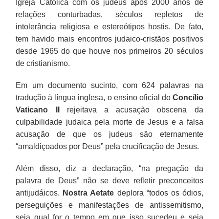
Igreja Católica com os judeus após 2000 anos de
relações conturbadas, séculos repletos de
intolerância religiosa e estereótipos hostis. De fato,
tem havido mais encontros judaico-cristãos positivos
desde 1965 do que houve nos primeiros 20 séculos
de cristianismo.
Em um documento sucinto, com 624 palavras na
tradução à língua inglesa, o ensino oficial do
Concílio
Vaticano II
rejeitava a acusação obscena da
culpabilidade judaica pela morte de Jesus e a falsa
acusação de que os judeus são eternamente
“amaldiçoados por Deus” pela crucificação de Jesus.
Além disso, diz a declaração, “na pregação da
palavra de Deus” não se deve refletir preconceitos
antijudáicos.
Nostra Aetate
deplora “todos os ódios,
perseguições e manifestações de antissemitismo,
seja qual for o tempo em que isso sucedeu e seja