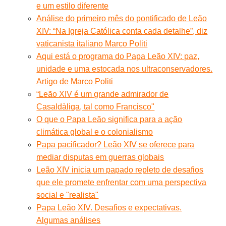
e um estilo diferente
Análise do primeiro mês do pontificado de Leão
XIV: “Na Igreja Católica conta cada detalhe”, diz
vaticanista italiano Marco Politi
Aqui está o programa do Papa Leão XIV: paz,
unidade e uma estocada nos ultraconservadores.
Artigo de Marco Politi
“Leão XIV é um grande admirador de
Casaldàliga, tal como Francisco"
O que o Papa Leão significa para a ação
climática global e o colonialismo
Papa pacificador? Leão XIV se oferece para
mediar disputas em guerras globais
Leão XIV inicia um papado repleto de desafios
que ele promete enfrentar com uma perspectiva
social e "realista"
Papa Leão XIV. Desafios e expectativas.
Algumas análises