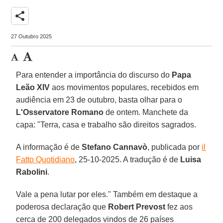
share
27 Outubro 2025
Para entender a importância do discurso do
Papa
Leão XIV
aos movimentos populares, recebidos em
audiência em 23 de outubro, basta olhar para o
L'Osservatore Romano
de ontem. Manchete da
capa: "Terra, casa e trabalho são direitos sagrados.
A informação é de
Stefano Cannavò
, publicada por
il
Fatto Quotidiano
, 25-10-2025. A tradução é de
Luisa
Rabolini
.
Vale a pena lutar por eles." Também em destaque a
poderosa declaração que
Robert Prevost
fez aos
cerca de 200 delegados vindos de 26 países