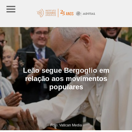
Leão segue Bergoglio em
relação aos movimentos
populares
Foto: Vatican Media