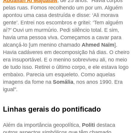
Abdallah Al Majdalaw
, de 25 anos: "Havia corpos
pelas ruas. Fomos recolhendo um por um. Alguém
apontou uma casa destruída e disse: ‘Ali morava
gente’. Entrei nos escombros e gritei: ‘Tem alguém
aí?’ Ouvi um murmúrio. Pedi silêncio total. E sim,
havia uma pessoa viva. Começamos a cavar para
alcançá-lo [um menino chamado
Ahmed Naïm
].
Havia cadáveres em decomposição há dias. O cheiro
era insuportável. E o menino sobreviveu ali, no meio
de tudo isso. Retirei o último corpo, e ele estava logo
embaixo. Parecia um esqueleto. Como aquelas
imagens da fome na
Somália
, nos anos 1990. Era
igual".
Linhas gerais do pontificado
Além da importância geopolítica,
Politi
destaca
outros aspectos simbólicos que têm chamado