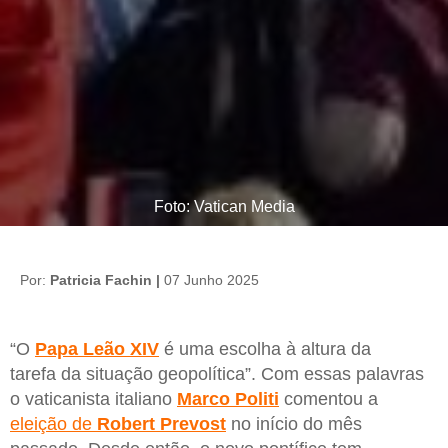
Foto: Vatican Media
Por:
Patricia Fachin |
07 Junho 2025
“O
Papa Leão XIV
é uma escolha à altura da
tarefa da situação geopolítica”. Com essas palavras
o vaticanista italiano
Marco Politi
comentou a
eleição de
Robert Prevost
no início do mês