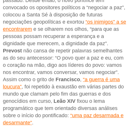
passado. Desde então, o novo pontífice tem
convocado os opositores políticos a “negociar a paz”,
colocou a Santa Sé à disposição de futuras
negociações geopolíticas e exortou
“os inimigos” a se
encontrarem
e se olharem nos olhos, “para que as
pessoas possam recuperar a esperança e a
dignidade que merecem, a dignidade da paz”.
Prevost
não cansa de repetir palavras semelhantes
as do seu antecessor: “O povo quer a paz e eu, com
o coração na mão, digo aos líderes do povo: vamos
nos encontrar, vamos conversar, vamos negociar”.
Assim como o grito de
Francisco
,
“a guerra é uma
loucura”
, foi repetido à exaustão em várias partes do
mundo que clamam pelo fim das guerras e dos
genocídios em curso,
Leão XIV
fixou o lema
programático que tem orientado diversas análises
sobre o início do pontificado:
“uma paz desarmada e
desarmante”
.