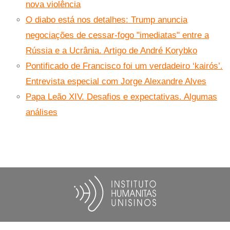
nova violência
O diabo está nos detalhes: Trump anuncia
negociações de cessar-fogo "imediatas" entre a
Rússia e a Ucrânia. Artigo de André Korybko
Pontificado de Francisco foi um verdadeiro ‘kairós’.
Entrevista especial com Jorge Alexandre Alves
Papa Leão XIV. Desafios e expectativas. Algumas
análises