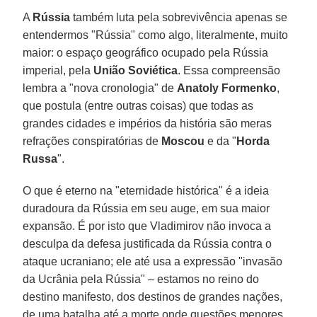
A
Rússia
também luta pela sobrevivência apenas se
entendermos "Rússia" como algo, literalmente, muito
maior: o espaço geográfico ocupado pela Rússia
imperial, pela
União
Soviética
. Essa compreensão
lembra a "nova cronologia" de
Anatoly Formenko
,
que postula (entre outras coisas) que todas as
grandes cidades e impérios da história são meras
refrações conspiratórias de
Moscou
e da "
Horda
Russa
".
O que é eterno na "eternidade histórica" é a ideia
duradoura da Rússia em seu auge, em sua maior
expansão. É por isto que Vladimirov não invoca a
desculpa da defesa justificada da Rússia contra o
ataque ucraniano; ele até usa a expressão "invasão
da Ucrânia pela Rússia" – estamos no reino do
destino manifesto, dos destinos de grandes nações,
de uma batalha até a morte onde questões menores