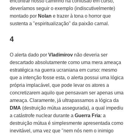
encontrar nosso caminho na confusão em curso,
deveríamos seguir o exemplo (indiscutivelmente)
montado por
Nolan
e trazer à tona o horror que
sustenta a "espiritualização" da paixão carnal.
4
O alerta dado por
Vladimirov
não deveria ser
descartado absolutamente como uma mera ameaça
estratégica na guerra ucraniana em curso: mesmo
que a intenção fosse esta, o alerta possui uma lógica
própria implacável, que pode levar os atores a
concretizarem aquilo que pensavam ser apenas uma
ameaça. Claramente, já ultrapassamos a lógica da
DMA
(destruição mútua assegurada), a qual impediu
a catástrofe nuclear durante a
Guerra
Fria
: a
destruição mútua é simplesmente apresentada como
inevitável, uma vez que "nem nós nem o inimigo