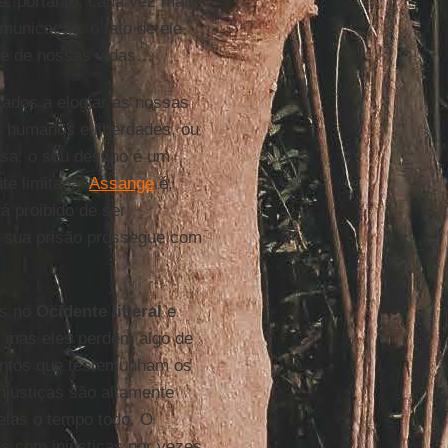
é, portanto, cada vez mais
unicação: o fato de ele
rte de nossas vidas…
dos a elogiar as nossas
s humanos e liberdades, ou
sa: o seu destino é um
e limitada.
Assange
é,
tá proibido de ser
 sua prisão prossegue com
as no
Ocidente liberal
e
, mas eles perdem algo de
entos que testemunham os
injustiças são altamente
elas o tempo todo. O
s com injustiças por vezes