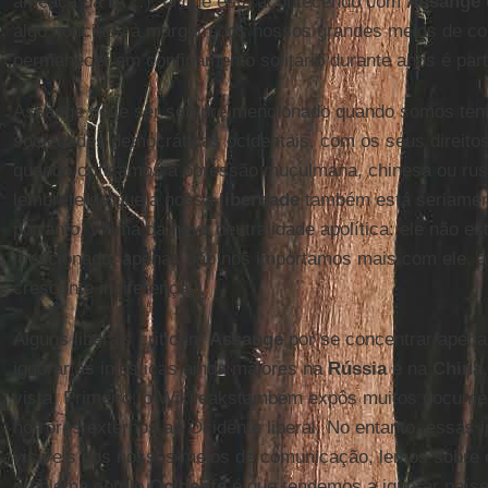
ameaça da
IA
…). O que está acontecendo com
Assange
algo noticiado à margem dos nossos grandes meios de com
permanecer em confinamento solitário durante anos é pa
Assange deve ser sempre mencionado quando somos tenta
sociedades democráticas ocidentais, com os seus direito
quando criticamos a opressão muçulmana, chinesa ou rus
lembrete de que a nossa
liberdade
também está seriament
portanto, vítima da nova neutralidade apolítica: ele não es
mencionado, apenas não nos importamos mais com ele, a
crescente indiferença.
Alguns liberais criticam
Assange
por se concentrar apen
ignorar as injustiças ainda maiores na
Rússia
e na
China
vista. Primeiro, o Wikileakstambém expôs muitos docum
horrores externos ao Ocidente liberal. No entanto, essas 
visíveis nos nossos meios de comunicação, lemos sobre 
problema com o
Ocidente
é que tendemos a ignorar paíse