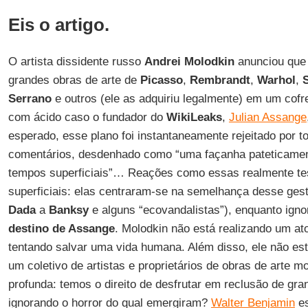
Eis o artigo.
O artista dissidente russo
Andrei Molodkin
anunciou que 
grandes obras de arte de
Picasso
,
Rembrandt
,
Warhol
,
Serrano
e outros (ele as adquiriu legalmente) em um cofre
com ácido caso o fundador do
WikiLeaks
,
Julian Assange
esperado, esse plano foi instantaneamente rejeitado por t
comentários, desdenhado como “uma façanha pateticamen
tempos superficiais”… Reações como essas realmente 
superficiais: elas centraram-se na semelhança desse ges
Dada
a
Banksy
e alguns “ecovandalistas”), enquanto igno
destino de Assange
. Molodkin não está realizando um at
tentando salvar uma vida humana. Além disso, ele não est
um coletivo de artistas e proprietários de obras de arte 
profunda: temos o direito de desfrutar em reclusão de gra
ignorando o horror do qual emergiram?
Walter Benjamin
es