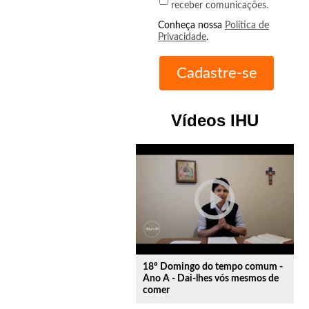
receber comunicações.
Conheça nossa
Política de
Privacidade
.
Vídeos IHU
play_circle_outline
18º Domingo do tempo comum -
Ano A - Dai-lhes vós mesmos de
comer