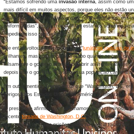
“Estamos sofrendo uma
invasão interna
, assim como um 
mais difícil em muitos aspectos, porque eles não estão u
quando estão uniformizados, você pode eliminá-los; essa
uniformizadas”, disse Trump. “Mas estamos sofrendo uma
impedindo isso rapidamente.”
Ele então voltou sua atenção para "
lunáticos radicais de 
brilhantes, mas idiotas como o diabo quando se trata de
falsamente o governo anterior de abrir as fronteiras dos
depois que o governo "esvaziou sua população carcerária
Em outra mentira,
Trump
disse que “Washington, DC, era 
perigosa dos Estados Unidos da América e, em grande me
O presidente afirmou que “eliminamos 1.700 criminosos pr
recente
tomada de Washington, D.C.
, outra alegação qua
que mais de 80% das prisões feitas na capital foram por 
deles relacionados à imigração .