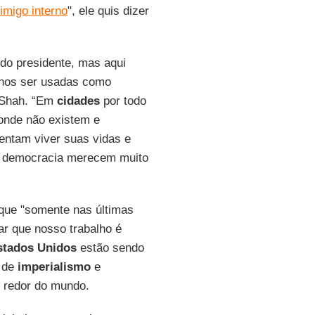
nimigo interno
", ele quis dizer
do presidente, mas aqui
enos ser usadas como
e Shah. “Em
cidades
por todo
 onde não existem e
entam viver suas vidas e
sa democracia merecem muito
 que "somente nas últimas
ar que nosso trabalho é
stados Unidos
estão sendo
s de
imperialismo
e
o redor do mundo.