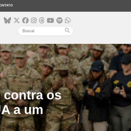
ONTATO
search
 contra os
UA a um