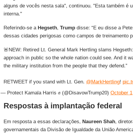
alguns de vocês nesta sala", continuou. "Esta também é 
interna."
Referindo-se a
Hegseth
,
Trump
disse: “E eu disse a Pet
dessas cidades perigosas como campos de treinamento par
🚨NEW: Retired Lt. General Mark Hertling slams Hegseth: 
approach in public so the whole nation could see. And it w
the military institution from the people that they defend.”
RETWEET if you stand with Lt. Gen.
@MarkHertling
!
pic.
— Protect Kamala Harris ✊ (@DisavowTrump20)
October 1
Respostas à implantação federal
Em resposta a essas declarações,
Naureen Shah
, direto
governamentais da Divisão de Igualdade da União America