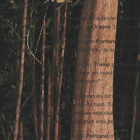
já esteja em andamento na cidade.
“Como está
Portland
?”, ele perguntou, acrescentando u
irrealista de que a lacônica cidade do
Oregon
“parece uma
Trump
ordenou que tropas invadissem
Portland
, embora 
nos Estados Unidos em crimes violentos, de acordo com 
Num aparente momento de hesitação,
Trump
perguntou du
domingo à NBC News: “Bem, espere um minuto, estou ven
são diferentes do que está acontecendo?”
Relatando como a governadora democrata do Oregon,
Tin
não enviasse forças federais para Portland, Trump disse 
terça-feira que "a menos que estejam reproduzindo fitas fa
Segunda Guerra Mundial. A casa deles está pegando fogo!
Em meio a pequenos protestos em
Portland
contra a
repr