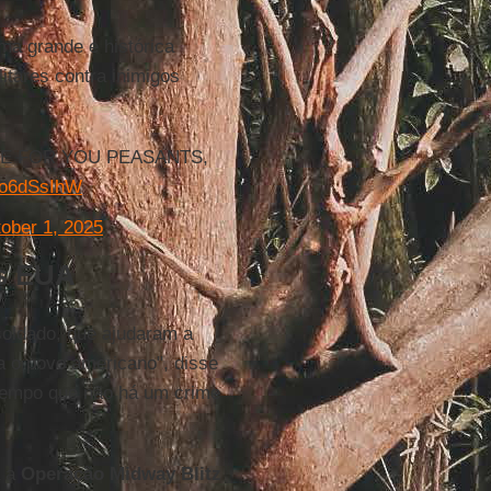
ma grande e histórica
litares contra inimigos
RE FOR YOU PEASANTS,
u8o6dSsIhW
ober 1, 2025
os EUA
soldado, que ajudaram a
ra o povo americano", disse
 tempo que não há um crime
a a
Operação Midway Blitz