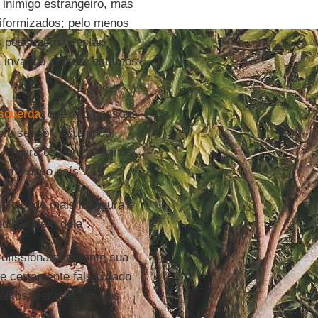
inimigo estrangeiro, mas
niformizados; pelo menos
s pessoas não estão
 invasão interna; estamos
esquerda
, que são pessoas
 bom senso", acusando
 EUA para os venezuelanos
 em nosso país".
a cidade mais insegura e
dida, além dela”.
ofissionais” durante sua
se certamente falsa, dado
delitos menores, muitos