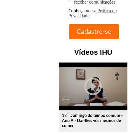
receber comunicações.
Conheça nossa
Política de
Privacidade
.
Vídeos IHU
play_circle_outline
18º Domingo do tempo comum -
Ano A - Dai-lhes vós mesmos de
comer