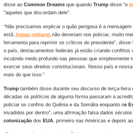
disse ao
Common Dreams
que quando
Trump
disse "o
i
"aqueles que discordam dele".
“Não precisamos explicar o quão perigosa é a mensagem 
está:
tropas militares
não deveriam nos policiar, muito m
ferramenta para reprimir os críticos do presidente”, diss
o país, destacamentos federais já estão criando conflitos
incutindo medo profundo nas pessoas que simplesmente t
exercer seus direitos constitucionais. Nosso país e nos
mais do que isso.”
Trump
também disse durante seu discurso de terça-feira
décadas os políticos de alguma forma passaram a acredit
policiar os confins do Quênia e da Somália enquanto o
s E
invadidos por dentro", uma afirmação falsa dados século
colonização
dos
EUA
, primeiro nas Américas e depois a