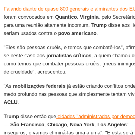
Falando diante de quase 800 generais e almirantes dos E
foram convocados em
Quantico
,
Virgínia
, pelo Secretár
para uma reunião altamente incomum,
Trump
disse aos lí
seriam usados ​​contra o
povo americano
.
"Eles são pessoas cruéis, e temos que combatê-los", afirm
se neste caso aos
jornalistas críticos
, a quem chamou d
como temos que combater pessoas cruéis, [meus inimigos]
de crueldade", acrescentou.
"As
mobilizações federais
já estão criando conflitos ond
medo profundo nas pessoas que simplesmente tentam vive
ACLU
.
Trump
disse então que
cidades "administradas por demo
—
São Francisco
,
Chicago
,
Nova York
,
Los Angeles
" —
inseguros, e vamos eliminá-las uma a uma". "E esta será 