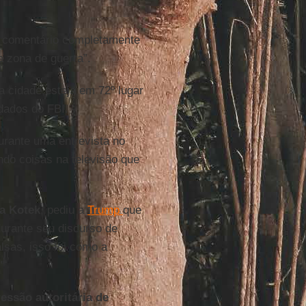
m comentário completamente
 zona de guerra”.
a cidade esteja em 72º lugar
dados do FBI.
rante uma entrevista no
do coisas na televisão que
a Kotek
, pediu a
Trump
que
durante seu discurso de
lsas, isso foi como a
"
essão autoritária de