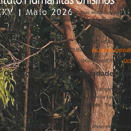
Trump
disse que as tropas americanas estão "seguindo u
tradição militar" de presidentes que mobilizaram forças mi
"domésticos".
TRUMP “MARIE ANTOINETTE” SAYS, “NO HEALTH CA
BUT A BALLROOM FOR THE QUEEN!”
pic.twitter.com/
— Governor Newsom Press Office (@GovPressOffice)
Oct
Operações militares em cidades d
Hoje quero agradecer a todos os militares, do general ao 
proteger a capital do país e a tornar a América segura pa
ele, acrescentando outra mentira descarada : "Faz muito
em
Washington
".
“Iremos para
Chicago
muito em breve”, disse ele, embor