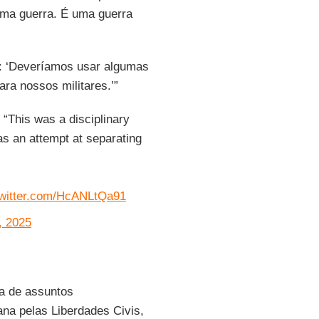
uma guerra. É uma guerra
e: ‘Deveríamos usar algumas
a nossos militares.’”
“This was a disciplinary
as an attempt at separating
twitter.com/HcANLtQa91
, 2025
ra de assuntos
na pelas Liberdades Civis,