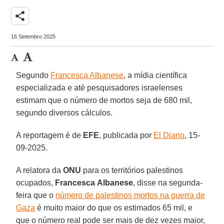
share
16 Setembro 2025
Segundo
Francesca Albanese
, a mídia científica
especializada e até pesquisadores israelenses
estimam que o número de mortos seja de 680 mil,
segundo diversos cálculos.
A reportagem é de
EFE
, publicada por
El Diario
, 15-
09-2025.
A relatora da
ONU
para os territórios palestinos
ocupados,
Francesca
Albanese
, disse na segunda-
feira que o
número de palestinos mortos na guerra de
Gaza
é muito maior do que os estimados 65 mil, e
que o número real pode ser mais de dez vezes maior,