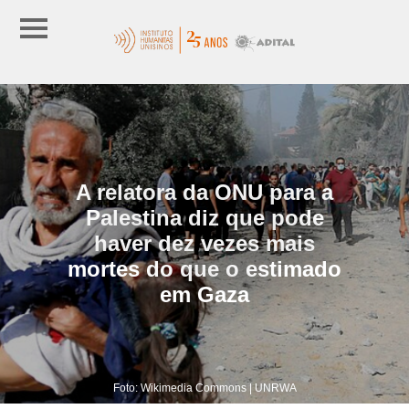
A relatora da ONU para a
Palestina diz que pode
haver dez vezes mais
mortes do que o estimado
em Gaza
Foto: Wikimedia Commons | UNRWA