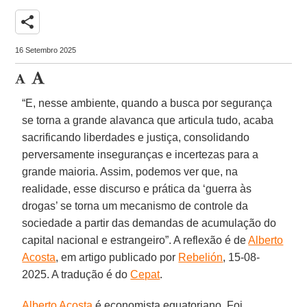
share
16 Setembro 2025
“E, nesse ambiente, quando a busca por segurança
se torna a grande alavanca que articula tudo, acaba
sacrificando liberdades e justiça, consolidando
perversamente inseguranças e incertezas para a
grande maioria. Assim, podemos ver que, na
realidade, esse discurso e prática da ‘guerra às
drogas’ se torna um mecanismo de controle da
sociedade a partir das demandas de acumulação do
capital nacional e estrangeiro”. A reflexão é de
Alberto
Acosta
, em artigo publicado por
Rebelión
, 15-08-
2025. A tradução é do
Cepat
.
Alberto Acosta
é economista equatoriano. Foi