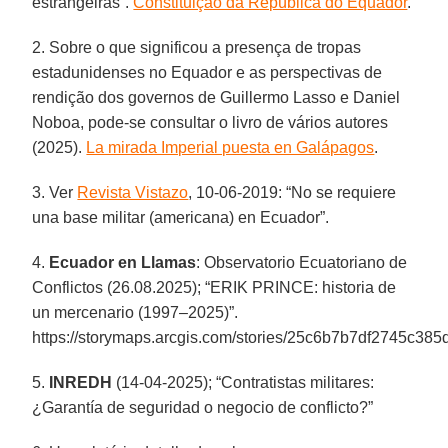
estrangeiras”.
Constituição da República do Equador
.
2. Sobre o que significou a presença de tropas
estadunidenses no Equador e as perspectivas de
rendição dos governos de Guillermo Lasso e Daniel
Noboa, pode-se consultar o livro de vários autores
(2025).
La mirada Imperial puesta en Galápagos
.
3. Ver
Revista Vistazo
, 10-06-2019: “No se requiere
una base militar (americana) en Ecuador”.
4.
Ecuador en Llamas
: Observatorio Ecuatoriano de
Conflictos (26.08.2025); “ERIK PRINCE: historia de
un mercenario (1997–2025)”.
https://storymaps.arcgis.com/stories/25c6b7b7df2745c3
5.
INREDH
(14-04-2025); “Contratistas militares:
¿Garantía de seguridad o negocio de conflicto?”