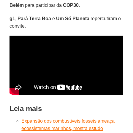
Belém
para participar da
COP30
.
g1
,
Pará Terra Boa
e
Um Só Planeta
repercutiram o
convite.
Leia mais
Expansão dos combustíveis fósseis ameaça
ecossistemas marinhos, mostra estudo