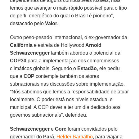
dependentes de alguns combustíveis fósseis, mas
temos que avançar o mais rápido possível para o tipo
de perfil energético do qual o Brasil é pioneiro”,
destacado pelo
Valor
.
Outro peso-pesado internacional, o ex-governador da
Califórnia
e estrela de Hollywood
Arnold
Schwarzenegger
também abordou o potencial da
COP30
para a implementação dos compromissos
climáticos globais. Segundo o
Estadão
, ele pediu
que a
COP
contemple também os atores
subnacionais nas discussões sobre implementação.
“Nós sabemos que temos a responsabilidade de atuar
localmente. O poder está nos níveis estadual e
municipal. A COP deveria ter um dia dedicado aos
governos subnacionais”, defendeu.
Schwarzenegger
e
Gore
foram convidados pelo
governador do
Pará
,
Helder Barbalho
, para viajar a