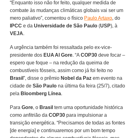
“Enquanto isso não for feito, qualquer medida de
combate às mudanças climáticas globais vai ser um
mero paliativo”, comentou o físico
Paulo Artaxo
, do
IPCC
e da
Universidade de São Paulo
(
USP
), à
VEJA
.
A urgência também foi ressaltada pelo ex-vice-
presidente dos
EUA Al Gore
. “A
COP30
deve focar –
espero que foque – na redução da queima de
combustíveis fósseis, assim como já foi feito no
Brasil
”, disse o prêmio
Nobel da Paz
em evento na
cidade de
São Paulo
na última 6a feira (25/7), citado
pela
Bloomberg Línea
.
Para
Gore
, o
Brasil
tem uma oportunidade histórica
como anfitrião da
COP30
para impulsionar a
transição energética. “Precisamos de todas as fontes
[de energia] e continuaremos por um bom tempo