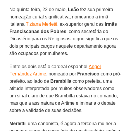
Na quinta-feira, 22 de maio,
Leão
fez sua primeira
nomeação curial significativa, nomeando a irmã
italiana
Tiziana Merletti
, ex-superior geral das
Irmãs
Franciscanas dos Pobres
, como secretária do
Dicastério para os Religiosos, o que significa que os
dois principais cargos naquele departamento agora
são ocupados por mulheres.
Entre os dois está o cardeal espanhol
Ángel
Fernández Artime
, nomeado por
Francisco
como pró-
prefeito, ao lado de
Brambilla
como prefeita, uma
atitude interpretada por muitos observadores como
um sinal claro de que Brambilla estava no comando,
mas que a assinatura de Artime eliminaria o debate
sobre a validade de suas decisões.
Merletti
, uma canonista, é agora a terceira mulher a
ocupar o cargo de secretária de um dicastério, após a