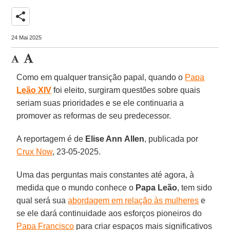
share
24 Mai 2025
Como em qualquer transição papal, quando o
Papa
Leão XIV
foi eleito, surgiram questões sobre quais
seriam suas prioridades e se ele continuaria a
promover as reformas de seu predecessor.
A reportagem é de
Elise Ann
Allen
, publicada por
Crux Now
, 23-05-2025.
Uma das perguntas mais constantes até agora, à
medida que o mundo conhece o
Papa
Leão
, tem sido
qual será sua
abordagem em relação às mulheres
e
se ele dará continuidade aos esforços pioneiros do
Papa Francisco
para criar espaços mais significativos