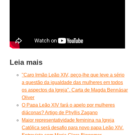
Leia mais
"Caro Irmão Leão XIV, peço-lhe que leve a sério
a questão da igualdade das mulheres em todos
os aspectos da Igreja". Carta de Magda Bennásar
Oliver
O Papa Leão XIV fará o apelo por mulheres
diáconas? Artigo de Phyllis Zagano
Maior representatividade feminina na Igreja
Católica será desafio para novo papa Leão XIV.