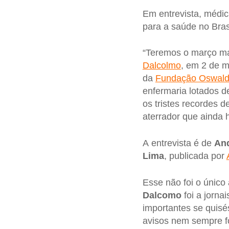
Em entrevista, médic
para a saúde no Brasi
“Teremos o março mai
Dalcolmo
, em 2 de m
da
Fundação Oswaldo
enfermaria lotados 
os tristes recordes 
aterrador que ainda ho
A entrevista é de
And
Lima
, publicada por
Esse não foi o único
Dalcomo
foi a jornai
importantes se quisé
avisos nem sempre f