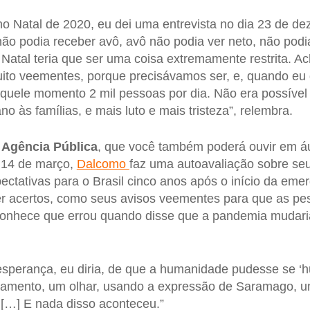
o Natal de 2020, eu dei uma entrevista no dia 23 de d
não podia receber avô, avô não podia ver neto, não podi
 Natal teria que ser uma coisa extremamente restrita. A
to veementes, porque precisávamos ser, e, quando eu 
aquele momento 2 mil pessoas por dia. Não era possível
no às famílias, e mais luto e mais tristeza”, relembra.
a
Agência Pública
, que você também poderá ouvir em á
 14 de março,
Dalcomo
faz uma autoavaliação sobre s
ctativas para o Brasil cinco anos após o início da eme
r acertos, como seus avisos veementes para que as pe
conhece que errou quando disse que a pandemia mudar
sperança, eu diria, de que a humanidade pudesse se ‘h
mento, um olhar, usando a expressão de Saramago, um
 […] E nada disso aconteceu.”