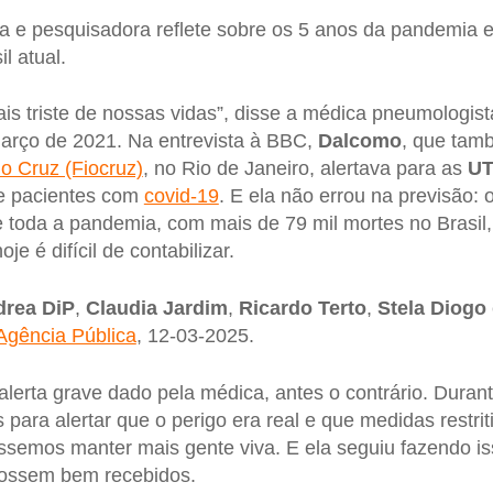
a e pesquisadora reflete sobre os 5 anos da pandemia e
l atual.
s triste de nossas vidas”, disse a médica pneumologis
arço de 2021. Na entrevista à BBC,
Dalcomo
, que tam
 Cruz (Fiocruz)
, no Rio de Janeiro, alertava para as
UT
de pacientes com
covid-19
. E ela não errou na previsão: 
de toda a pandemia, com mais de 79 mil mortes no Brasi
je é difícil de contabilizar.
rea DiP
,
Claudia Jardim
,
Ricardo Terto
,
Stela Diogo
Agência Pública
, 12-03-2025.
 alerta grave dado pela médica, antes o contrário. Duran
s para alertar que o perigo era real e que medidas restri
ssemos manter mais gente viva. E ela seguiu fazendo is
ossem bem recebidos.