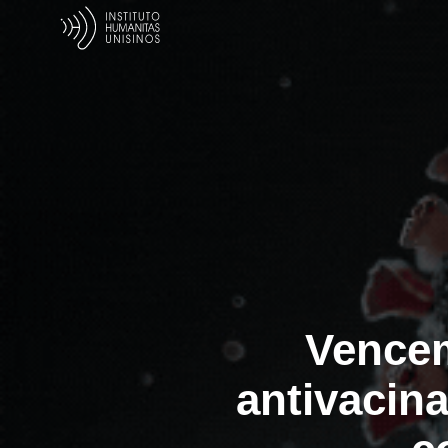
Vencem
antivacin