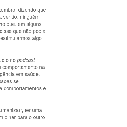
ezembro, dizendo que
a ver tio, ninguém
cho que, em alguns
disse que não podia
 estimularmos algo
udio no
podcast
eu comportamento na
rgência em saúde.
ssoas se
ia comportamentos e
umanizar’, ter uma
 olhar para o outro