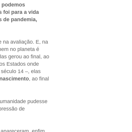
m: podemos
 foi para a vida
s de pandemia,
 na avaliação. E, na
mem no planeta é
as gerou ao final, ao
los Estados onde
século 14 –, elas
nascimento
, ao final
 humanidade pudesse
pressão de
 apareceram, enfim,