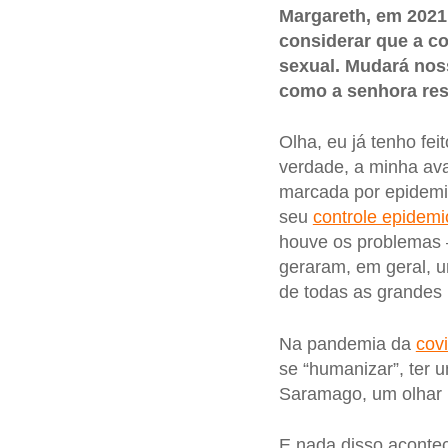
Margareth, em 2021
considerar que a cov
sexual. Mudará no
como a senhora res
Olha, eu já tenho fe
verdade, a minha ava
marcada por epidemia
seu
controle epidemi
houve os problemas –
geraram, em geral, u
de todas as grandes 
Na pandemia da
cov
se “humanizar”, ter
Saramago, um olhar p
E nada disso acontec