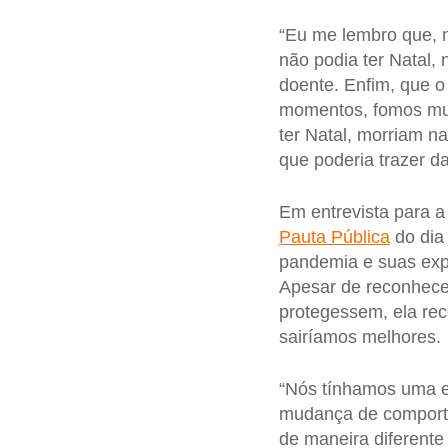
“Eu me lembro que, n
não podia ter Natal, 
doente. Enfim, que o
momentos, fomos mui
ter Natal, morriam n
que poderia trazer da
Em entrevista para 
Pauta Pública
do dia
pandemia e suas expe
Apesar de reconhece
protegessem, ela re
sairíamos melhores.
“Nós tínhamos uma e
mudança de comporta
de maneira diferente