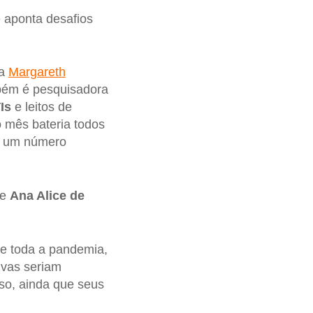
 aponta desafios
ta
Margareth
bém é pesquisadora
Is
e leitos de
o mês bateria todos
l, um número
e
Ana Alice de
te toda a pandemia,
tivas seriam
so, ainda que seus